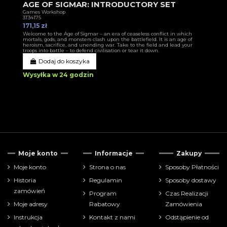
AGE OF SIGMAR: INTRODUCTORY SET
Games Workshop
3T34175
171,15 zł
Welcome to the Age of Sigmar – an era of ceaseless conflict in which
mortals, gods, and monsters clash upon the battlefield. It is an age of
heroism, sacrifice, and unending war. Take to the field and lead your
troops into battle – to defend civilisation or tear it down.
Dodaj do koszyka
Wysyłka w 24 godzin
Moje konto
Informacje
Zakupy
Moje konto
Strona o nas
Sposoby Płatności
Historia
Regulamin
Sposoby dostawy
zamówień
Program
Czas Realizacji
Moje adresy
Rabatowy
Zamówienia
Instrukcja
Kontakt z nami
Odstąpienie od