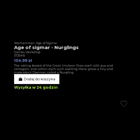
Warhammer: Age of Sigmar
Age of sigmar - Nurglings
Games Workshop
3T35415
104,99 zł
The rotting bowels of the Great Unclean Ones swell with pus and
contagion, and within each such swelling there grows a tiny and
malevolent Daemon called a Nurgling.
Dodaj do koszyka
Wysyłka w 24 godzin