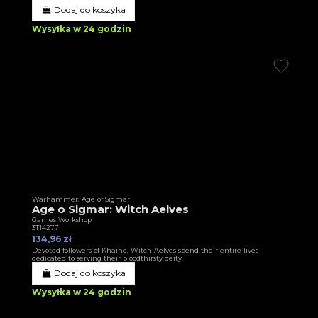
Dodaj do koszyka
Wysyłka w 24 godzin
Warhammer: Age of Sigmar
Age o Sigmar: Witch Aelves
Games Workshop
3T14277
134,96 zł
Devoted followers of Khaine, Witch Aelves spend their entire lives
dedicated to serving their bloodthirsty deity.
Dodaj do koszyka
Wysyłka w 24 godzin