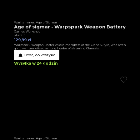
Warhammer: Age of Sigmar
Age of sigmar - Warpspark Weapon Battery
Games Workshop
3T35414
129,99 zł
Warpspark Weapon Batteries are members of the Clans Skryre, who often
go to war unnoticed among hordes of slavering Clanrats.
Dodaj do koszyka
Wysyłka w 24 godzin
Warhammer: Age of Sigmar