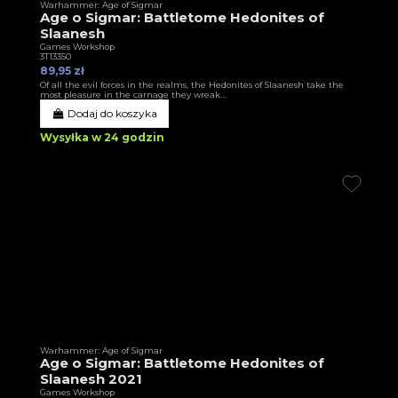
Warhammer: Age of Sigmar
Age o Sigmar: Battletome Hedonites of
Slaanesh
Games Workshop
3T13350
89,95 zł
Of all the evil forces in the realms, the Hedonites of Slaanesh take the
most pleasure in the carnage they wreak…
Dodaj do koszyka
Wysyłka w 24 godzin
Warhammer: Age of Sigmar
Age o Sigmar: Battletome Hedonites of
Slaanesh 2021
Games Workshop