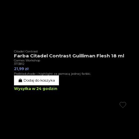
Citadel Contrast
Farba Citadel Contrast Guilliman Flesh 18 ml
Games Workshop
3T13812
21,99 zł
Podkład,shade i highlight za pomocą jednej farbki.
Dodaj do koszyka
Wysyłka w 24 godzin