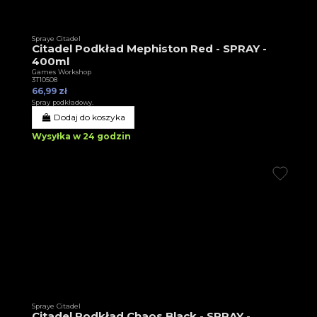
Spraye Citadel
Citadel Podkład Mephiston Red - SPRAY -
400ml
Games Workshop
3T10508
66,99 zł
Spray podkładowy.
Dodaj do koszyka
Wysyłka w 24 godzin
Spraye Citadel
Citadel Podkład Chaos Black - SPRAY -