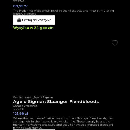
3T22343
89,95 zł
The Hedonites of Slaanesh revel in the vilest acts and most stimulating
sensory excesses.
Dodaj do koszyka
Wysyłka w 24 godzin
Warhammer: Age of Sigmar
Age o Sigmar: Slaangor Fiendbloods
Games Workshop
3T22350
121,99 zł
When the madness of battle descends upon Slaangor Fiendbloods, the
carnage left in their wake is truly sickening. These gangly beasts are
frighteningly strong and swift, and they fight with a frenzied disregard
for their own survival.