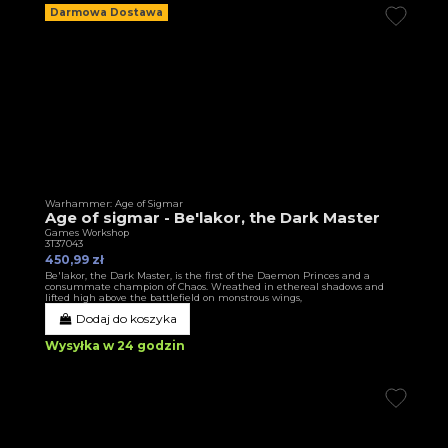
Darmowa Dostawa
Warhammer: Age of Sigmar
Age of sigmar - Be'lakor, the Dark Master
Games Workshop
3T37043
450,99 zł
Be'lakor, the Dark Master, is the first of the Daemon Princes and a
consummate champion of Chaos. Wreathed in ethereal shadows and
lifted high above the battlefield on monstrous wings,
Dodaj do koszyka
Wysyłka w 24 godzin