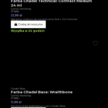
Farba Citadel Technical: Contrast Medium
24 ml
Games Workshop
3T13836
21,99 zł
Specjalne medium do rozcieńczania farb z linii Contrast.
Dodaj do koszyka
Wysyłka w 24 godzin
Citadel Base
Farba Citadel Base: Wraithbone
Games Workshop
3T13854
11,99 zł
Akrylowa farba podkładowa z serii Citadel Base.