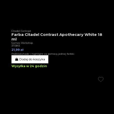
Citadel Contrast
Farba Citadel Contrast Apothecary White 18
ml
Games Workshop
3T13813
21,99 zł
Podkład,shade i highlight za pomocą jednej farbki.
Dodaj do koszyka
Wysyłka w 24 godzin