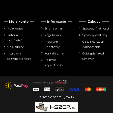
Tylko dostępne
12
Moje konto
Informacje
Zakupy
Cena
Moje konto
Strona o nas
Sposoby Płatności
Historia
Regulamin
Sposoby dostawy
zł
zł
zamówień
Program
Czas Realizacji
Moje adresy
Rabatowy
Zamówienia
Pokaż tylko
Instrukcja
Kontakt z nami
Odstąpienie od
bitewniaki
32
odzyskanie hasła
umowy
Polityka
Prywatności
Producenci
Wiek:
Wydanie:
© 2010-2025 Trzy Trolle
Instrukcja: