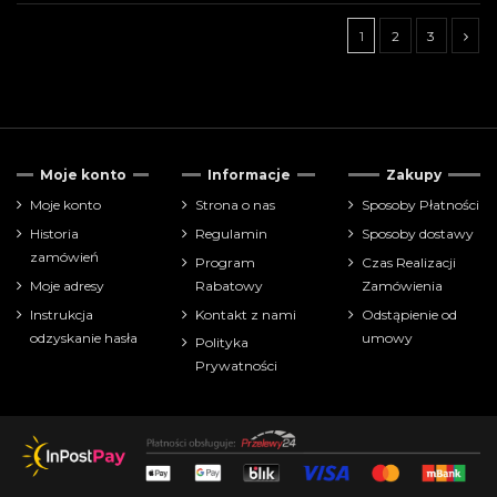
1
2
3
Tylko dostępne
17
Moje konto
Informacje
Zakupy
Cena
Moje konto
Strona o nas
Sposoby Płatności
Historia
Regulamin
Sposoby dostawy
zł
zł
zamówień
Program
Czas Realizacji
Moje adresy
Rabatowy
Zamówienia
Pokaż tylko
Instrukcja
Kontakt z nami
Odstąpienie od
akcesoria
2
odzyskanie hasła
umowy
Polityka
bitewniaki
4
Prywatności
Modele do sklejania
2
rozszerzenia gier planszowych
21
Producenci