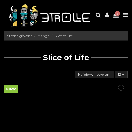
0
Strona główna
Manga
Slice of Life
Slice of Life
Najpierw nowe produkty
12
Nowy