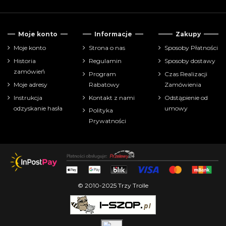
Tylko dostępne
250
Moje konto
Informacje
Zakupy
Nowe produkty
7
Moje konto
Strona o nas
Sposoby Płatności
Historia
Regulamin
Sposoby dostawy
Cena
zamówień
Program
Czas Realizacji
Moje adresy
Rabatowy
Zamówienia
zł
zł
Instrukcja
Kontakt z nami
Odstąpienie od
odzyskanie hasła
umowy
Polityka
Pokaż tylko
Prywatności
manga
434
Producenci
Wydanie:
© 2010-2025 Trzy Trolle
Tytuł serii:
Scenariusz: