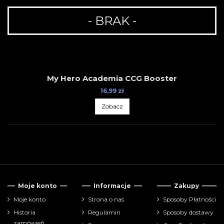
- BRAK -
My Hero Academia CCG Booster
16,99 zł
Zobacz
Tylko dostępne
4
Moje konto
Informacje
Zakupy
Cena
Moje konto
Strona o nas
Sposoby Płatności
Historia
Regulamin
Sposoby dostawy
zł
zł
zamówień