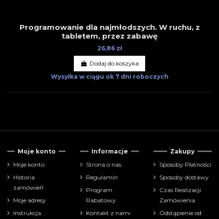
Programowanie dla najmłodszych. W ruchu, z
tabletem, przez zabawę
26,86 zł
Dodaj do koszyka
Wysyłka w ciągu
ok 7 dni roboczych
Cena
Moje konto
Informacje
Zakupy
zł
zł
Moje konto
Strona o nas
Sposoby Płatności
Historia
Regulamin
Sposoby dostawy
Pokaż tylko
zamówień
Program
Czas Realizacji
książki
1
Moje adresy
Rabatowy
Zamówienia
Instrukcja
Kontakt z nami
Odstąpienie od
Producenci