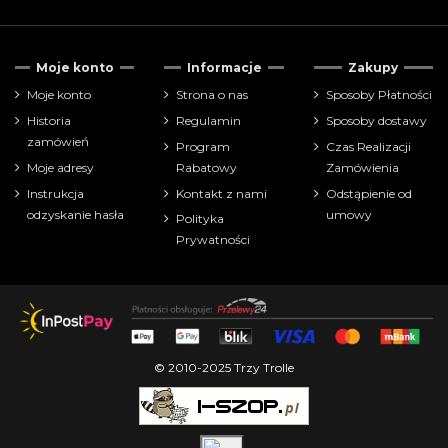
Tylko dostępne
2
Moje konto
Informacje
Zakupy
Cena
Moje konto
Strona o nas
Sposoby Płatności
Historia
Regulamin
Sposoby dostawy
zł
zł
zamówień
Program
Czas Realizacji
Moje adresy
Rabatowy
Zamówienia
Pokaż tylko
Instrukcja
Kontakt z nami
Odstąpienie od
bitewniaki
15
odzyskanie hasła
umowy
Polityka
Prywatności
Producenci
Wiek:
Wydanie:
© 2010-2025 Trzy Trolle
Instrukcja:
Czas gry: