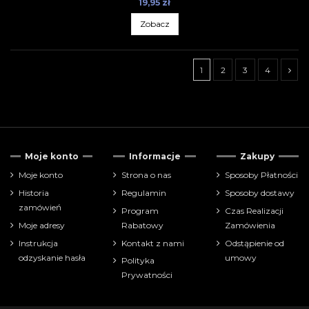
19,95 zł
Zobacz
1
2
3
4
Tylko dostępne
11
Moje konto
Informacje
Zakupy
Cena
Moje konto
Strona o nas
Sposoby Płatności
Historia
Regulamin
Sposoby dostawy
zł
zł
zamówień
Program
Czas Realizacji
Moje adresy
Rabatowy
Zamówienia
Pokaż tylko
Instrukcja
Kontakt z nami
Odstąpienie od
akcesoria
2
odzyskanie hasła
umowy
Polityka
akcesoria-narzędzia
35
Prywatności
Producenci