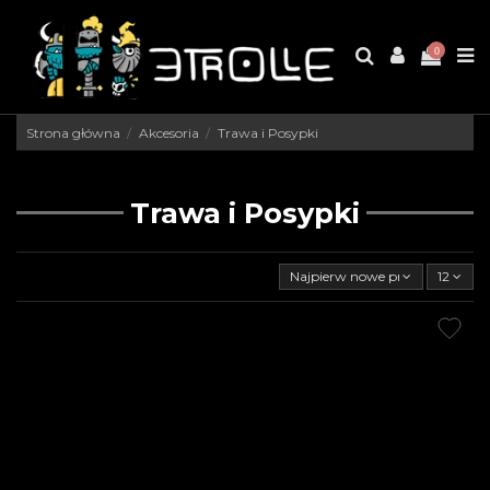
0
Strona główna
Akcesoria
Trawa i Posypki
Trawa i Posypki
Najpierw nowe produkty
12