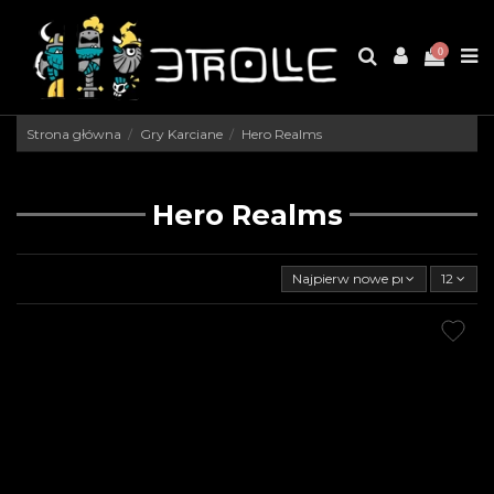
0
Strona główna
Gry Karciane
Hero Realms
Hero Realms
Najpierw nowe produkty
12