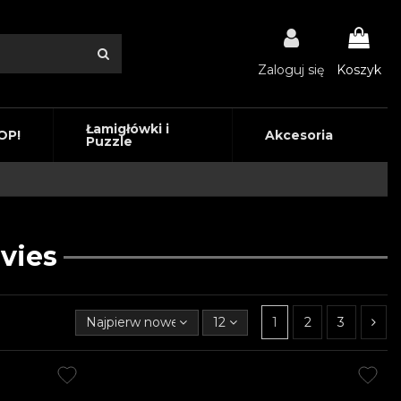
Zaloguj się
Koszyk
Łamigłówki i
OP!
Akcesoria
Puzzle
vies
Najpierw nowe produkty
12
1
2
3