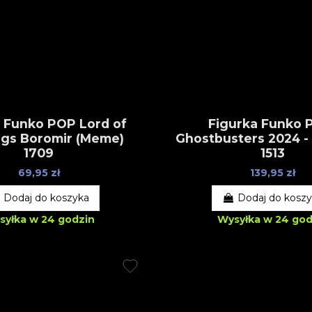
a Funko POP Lord of
Figurka Funko 
ngs Boromir (Meme)
Ghostbusters 2024 - 
1709
1513
69,95 zł
139,95 zł
Dodaj do koszyka
Dodaj do kosz
syłka w 24 godzin
Wysyłka w 24 god