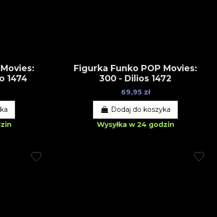
 Movies:
Figurka Funko POP Movies:
o 1474
300 - Dilios 1472
69,95 zł
yka
Dodaj do koszyka
zin
Wysyłka w 24 godzin