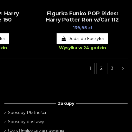
: Harry
Figurka Funko POP Rides:
 150
Harry Potter Ron w/Car 112
139,95 zł
yka
Dodaj do koszyka
zin
Wysyłka w 24 godzin
1
2
3
Zakupy
Sposoby Płatności
Sposoby dostawy
Czas Realizacji Zamówienia