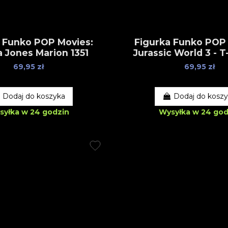
 Funko POP Movies:
Figurka Funko POP
a Jones Marion 1351
Jurassic World 3 - T
69,95 zł
69,95 zł
Dodaj do koszyka
Dodaj do kosz
syłka w 24 godzin
Wysyłka w 24 god