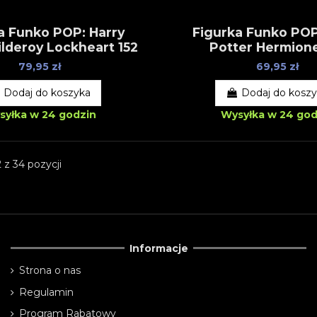
a Funko POP: Harry
Figurka Funko POP
ilderoy Lockheart 152
Potter Hermione
79,95 zł
69,95 zł
Dodaj do koszyka
Dodaj do kosz
syłka w 24 godzin
Wysyłka w 24 god
 z 34 pozycji
Informacje
Strona o nas
Regulamin
Program Rabatowy