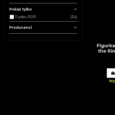
Pokaż tylko
Funko POP
34
Producenci
Figurk
the Ri
Wy