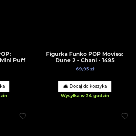
POP:
Figurka Funko POP Movies:
Mini Puff
Dune 2 - Chani - 1495
69,95 zł
yka
Dodaj do koszyka
zin
Wysyłka w 24 godzin