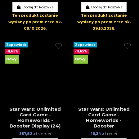
Dodaj do koszyka
Dodaj do koszyka
Ten produkt zostanie
Ten produkt zostanie
wysłany po premierze
ok.
wysłany po premierze
ok.
09.10.2026
.
09.10.2026
.
Zapowiedź
Zapowiedź
-11,65%
-11,65%
Nowy
Nowy
Star Wars: Unlimited
Star Wars: Unlimited
Card Game -
Card Game -
Homeworlds -
Homeworlds -
Booster Display (24)
Booster
357,82 zł
16,34 zł
404,99 zł
18,99 zł