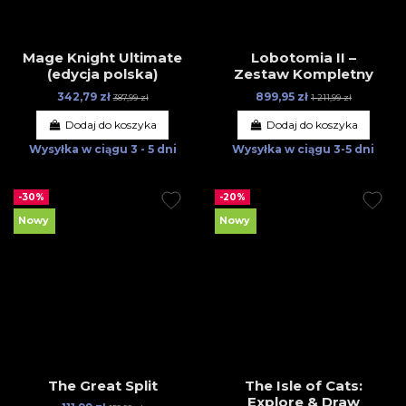
Mage Knight Ultimate
Lobotomia II –
(edycja polska)
Zestaw Kompletny
342,79 zł
899,95 zł
387,99 zł
1 211,99 zł
Dodaj do koszyka
Dodaj do koszyka
Wysyłka w ciągu
3 - 5 dni
Wysyłka w ciągu
3-5 dni
-30%
-20%
Nowy
Nowy
The Great Split
The Isle of Cats:
Explore & Draw