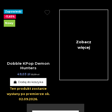
Zapowiedź
-11,65%
Nowy
Zobacz
więcej
Dobble KPop Demon
Hunters
49,03 zł
55,99 zł
Dodaj do koszyka
Ten produkt zostanie
wysłany po premierze
ok.
02.09.2026
.