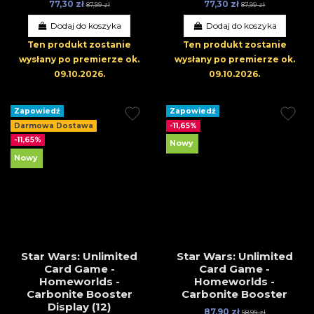
77,30 zł
77,30 zł
87,99 zł
87,99 zł
Dodaj do koszyka
Dodaj do koszyka
Ten produkt zostanie
Ten produkt zostanie
wysłany po premierze
ok.
wysłany po premierze
ok.
09.10.2026
.
09.10.2026
.
Zapowiedź
Zapowiedź
Darmowa Dostawa
-11,65%
-11,65%
Nowy
Nowy
Star Wars: Unlimited
Star Wars: Unlimited
Card Game -
Card Game -
Homeworlds -
Homeworlds -
Carbonite Booster
Carbonite Booster
Display (12)
87,90 zł
98,99 zł