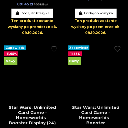
891,45 zł
1 008,99 zł
Dodaj do koszyka
Dodaj do koszyka
Ten produkt zostanie
Ten produkt zostanie
wysłany po premierze
ok.
wysłany po premierze
ok.
09.10.2026
.
09.10.2026
.
Zapowiedź
Zapowiedź
-11,65%
-11,65%
Nowy
Nowy
Star Wars: Unlimited
Star Wars: Unlimited
Card Game -
Card Game -
Homeworlds -
Homeworlds -
Booster Display (24)
Booster