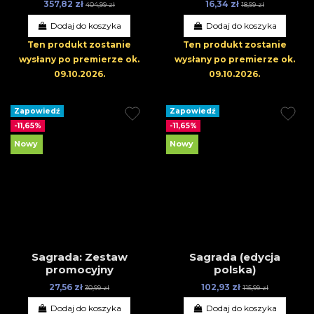
357,82 zł
16,34 zł
404,99 zł
18,99 zł
Dodaj do koszyka
Dodaj do koszyka
Ten produkt zostanie
Ten produkt zostanie
wysłany po premierze
ok.
wysłany po premierze
ok.
09.10.2026
.
09.10.2026
.
Zapowiedź
Zapowiedź
-11,65%
-11,65%
Nowy
Nowy
Sagrada: Zestaw
Sagrada (edycja
promocyjny
polska)
27,56 zł
102,93 zł
30,99 zł
115,99 zł
Dodaj do koszyka
Dodaj do koszyka