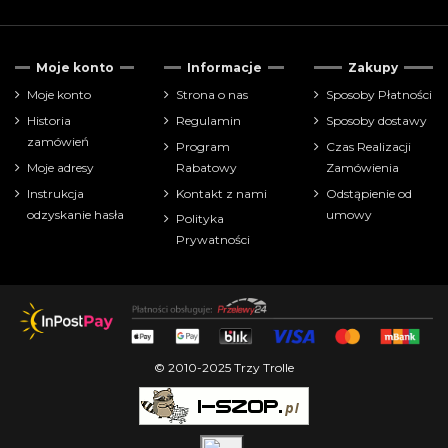
Tylko dostępne
67
Moje konto
Informacje
Zakupy
Cena
Moje konto
Strona o nas
Sposoby Płatności
Historia
Regulamin
Sposoby dostawy
zł
zł
zamówień
Program
Czas Realizacji
Moje adresy
Rabatowy
Zamówienia
Pokaż tylko
Instrukcja
Kontakt z nami
Odstąpienie od
komiksy
179
odzyskanie hasła
umowy
Polityka
Prywatności
Producenci
Wiek:
Tytuł serii:
© 2010-2025 Trzy Trolle
Scenariusz:
Rysunek: