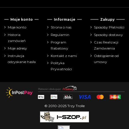
Tylko dostępne
63
Moje konto
Informacje
Zakupy
Cena
Moje konto
Strona o nas
Sposoby Płatności
Historia
Regulamin
Sposoby dostawy
zł
zł
zamówień
Program
Czas Realizacji
Moje adresy
Rabatowy
Zamówienia
Pokaż tylko
Instrukcja
Kontakt z nami
Odstąpienie od
farbki
64
odzyskanie hasła
umowy
Polityka
Prywatności
Producenci
© 2010-2025 Trzy Trolle