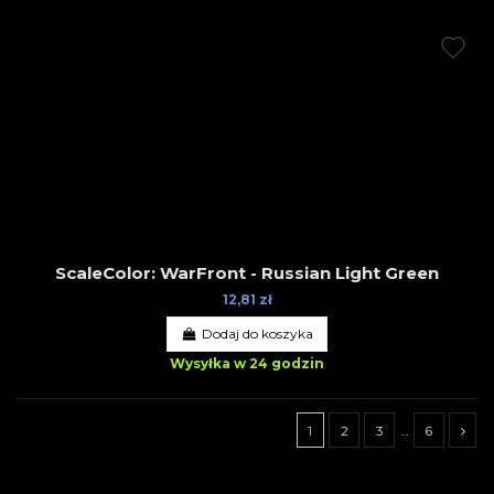
ScaleColor: WarFront - Russian Light Green
12,81 zł
Dodaj do koszyka
Wysyłka w 24 godzin
1
2
3
…
6