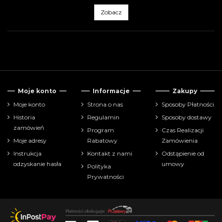
Zobacz
Cena
Moje konto
Informacje
Zakupy
zł
zł
Moje konto
Strona o nas
Sposoby Płatności
Historia
Regulamin
Sposoby dostawy
Pokaż tylko
zamówień
Program
Czas Realizacji
akcesoria
2
Moje adresy
Rabatowy
Zamówienia
Instrukcja
Kontakt z nami
Odstąpienie od
Producenci
odzyskanie hasła
umowy
Polityka
Prywatności