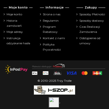
Tylko dostępne
4
Moje konto
Informacje
Zakupy
Cena
Moje konto
Strona o nas
Sposoby Płatności
Historia
Regulamin
Sposoby dostawy
zł
zł
zamówień
Program
Czas Realizacji
Moje adresy
Rabatowy
Zamówienia
Pokaż tylko
Instrukcja
Kontakt z nami
Odstąpienie od
Funko POP
4
odzyskanie hasła
umowy
Polityka
Prywatności
Producenci
© 2010-2025 Trzy Trolle