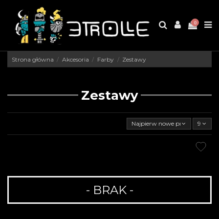
0
Strona główna
Akcesoria
Farby
Zestawy
Zestawy
Najpierw nowe produkty
9
- BRAK -