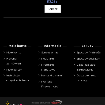
113,21 zł
Zobacz
Cena
Moje konto
Informacje
Zakupy
zł
zł
Moje konto
Strona o nas
Sposoby Płatności
Historia
Regulamin
Sposoby dostawy
Pokaż tylko
zamówień
Program
Czas Realizacji
akcesoria-narzędzia
1
Moje adresy
Rabatowy
Zamówienia
bitewniaki
2
Instrukcja
Kontakt z nami
Odstąpienie od
farbki
5
odzyskanie hasła
umowy
Polityka
pędzelki
1
Prywatności
Producenci
Wiek: