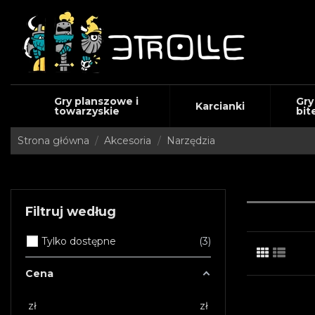
Gry planszowe i
Gry
Karcianki
towarzyskie
bit
Strona główna
Akcesoria
Narzędzia
Filtruj według
Tylko dostępne
3
Cena
zł
zł