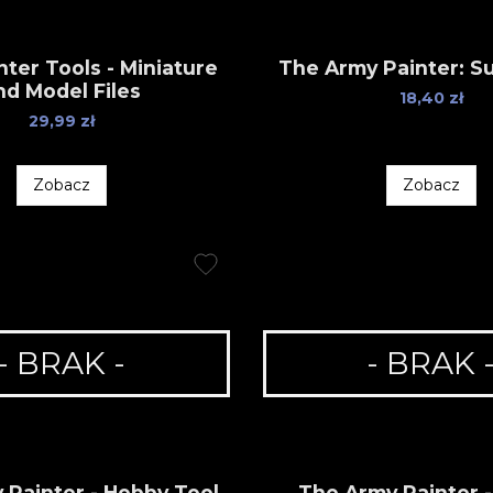
ter Tools - Miniature
The Army Painter: S
nd Model Files
18,40 zł
29,99 zł
Zobacz
Zobacz
- BRAK -
- BRAK 
 Painter - Hobby Tool
The Army Painter -