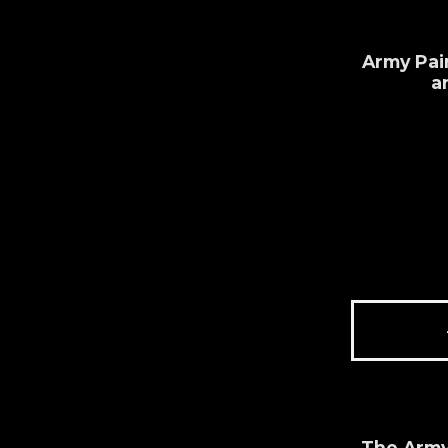
Army Pain
a
The Army