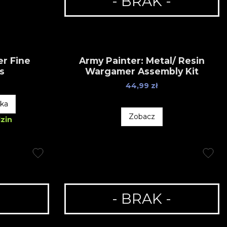
- BRAK -
er Fine
Army Painter: Metal/ Resin
rs
Wargamer Assembly Kit
44,99 zł
yka
Zobacz
zin
-
- BRAK -