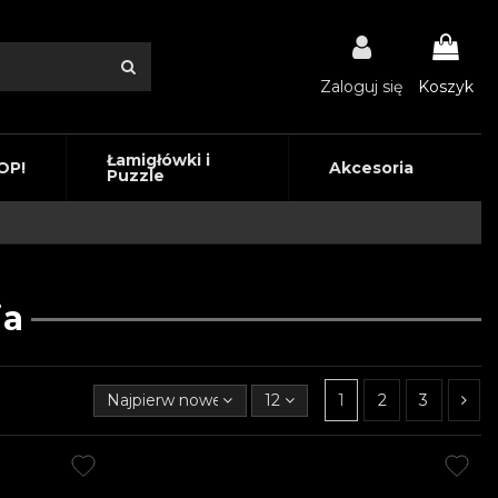
Zaloguj się
Koszyk
Łamigłówki i
OP!
Akcesoria
Puzzle
ia
Najpierw nowe produkty
12
1
2
3