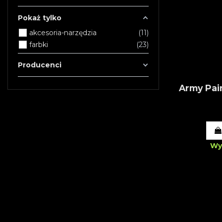
Pokaż tylko
akcesoria-narzędzia
11
farbki
23
Producenci
Army Pain
Wy