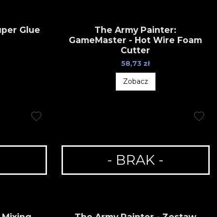
uper Glue
The Army Painter:
GameMaster - Hot Wire Foam
Cutter
58,73 zł
Zobacz
-
- BRAK -
 Mixing
The Army Painter - Zestaw