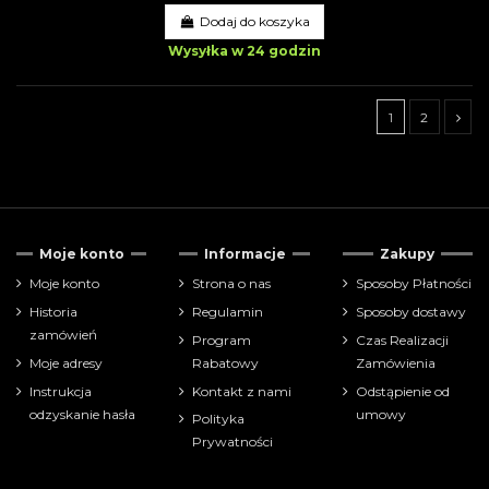
Dodaj do koszyka
Wysyłka w 24 godzin
1
2
Tylko dostępne
9
Moje konto
Informacje
Zakupy
Cena
Moje konto
Strona o nas
Sposoby Płatności
Historia
Regulamin
Sposoby dostawy
zł
zł
zamówień
Program
Czas Realizacji
Moje adresy
Rabatowy
Zamówienia
Pokaż tylko
Instrukcja
Kontakt z nami
Odstąpienie od
akcesoria
21
odzyskanie hasła
umowy
Polityka
Prywatności
Producenci