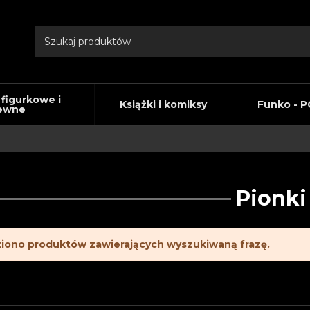
 figurkowe i
Książki i komiksy
Funko - P
ewne
Pionki
ziono produktów zawierających wyszukiwaną frazę.