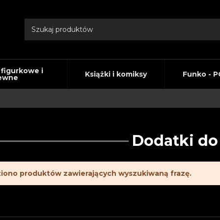
 figurkowe i
Książki i komiksy
Funko - P
ewne
Dodatki do
ziono produktów zawierających wyszukiwaną frazę.