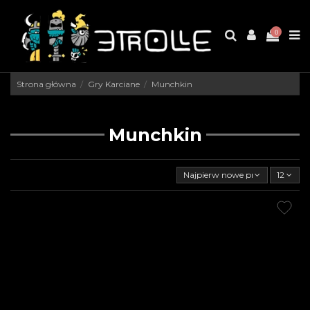
0
Strona główna
Gry Karciane
Munchkin
Munchkin
Najpierw nowe produkty
12