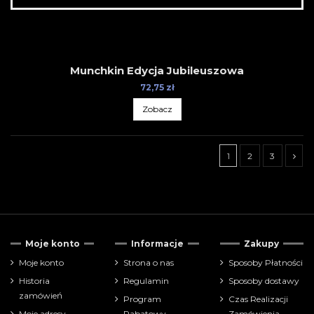
Munchkin Edycja Jubileuszowa
72,75 zł
Zobacz
1
2
3
Tylko dostępne
2
Moje konto
Informacje
Zakupy
Cena
Moje konto
Strona o nas
Sposoby Płatności
Historia
Regulamin
Sposoby dostawy
zł
zł
zamówień
Program
Czas Realizacji
Moje adresy
Rabatowy
Zamówienia