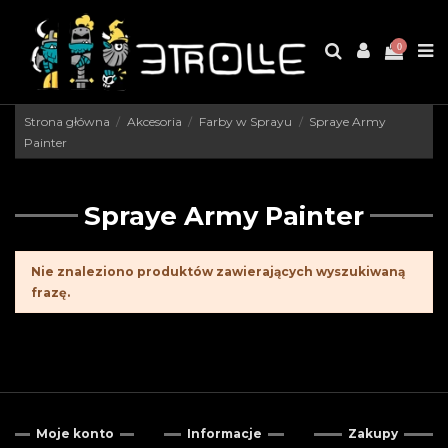
0
Strona główna
Akcesoria
Farby w Sprayu
Spraye Army
Painter
Spraye Army Painter
Nie znaleziono produktów zawierających wyszukiwaną
frazę.
Moje konto
Informacje
Zakupy