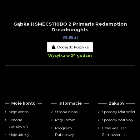
Gąbka HSMECS110BO 2 Primaris Redemption
Dreadnoughts
39,95 zł
Dodaj do koszyka
Wysyłka w 24 godzin
Tylko dostępne
1
Moje konto
Informacje
Zakupy
Cena
Moje konto
Strona o nas
Sposoby Płatności
Historia
Regulamin
Sposoby dostawy
zł
zł
zamówień
Program
Czas Realizacji
Moje adresy
Rabatowy
Zamówienia
Pokaż tylko