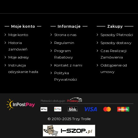
Tylko dostępne
41
Moje konto
Informacje
Zakupy
Tylko produkty w promocji
4
Moje konto
Strona o nas
Sposoby Płatności
Historia
Regulamin
Sposoby dostawy
Cena
zamówień
Program
Czas Realizacji
Moje adresy
Rabatowy
Zamówienia
zł
zł
Instrukcja
Kontakt z nami
Odstąpienie od
odzyskanie hasła
umowy
Polityka
Pokaż tylko
Prywatności
akcesoria
6
dodatki promocyjne
1
gry fabularne
133
książki
2
Producenci
© 2010-2025 Trzy Trolle
Wiek: