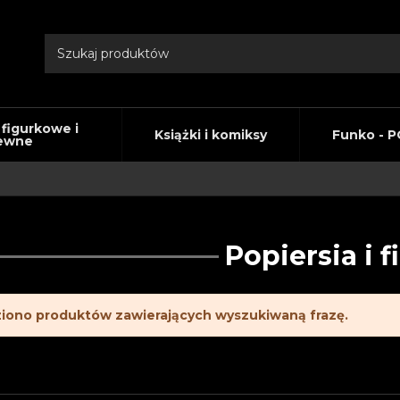
 figurkowe i
Książki i komiksy
Funko - P
ewne
Popiersia i f
ziono produktów zawierających wyszukiwaną frazę.