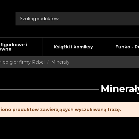
 figurkowe i
Książki i komiksy
Funko - P
ewne
i do gier firmy Rebel
Minerały
Minerał
ziono produktów zawierających wyszukiwaną frazę.