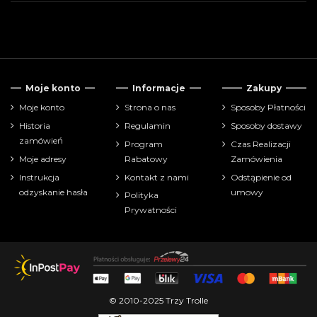
Cena
Moje konto
Informacje
Zakupy
zł
zł
Moje konto
Strona o nas
Sposoby Płatności
Historia
Regulamin
Sposoby dostawy
Pokaż tylko
zamówień
Program
Czas Realizacji
książki
10
Moje adresy
Rabatowy
Zamówienia
Instrukcja
Kontakt z nami
Odstąpienie od
Producenci
odzyskanie hasła
umowy
Polityka
Prywatności
© 2010-2025 Trzy Trolle