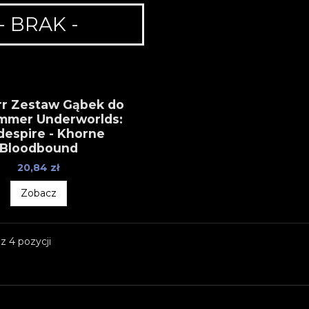
- BRAK -
rr Zestaw Gąbek do
mmer Underworlds:
despire - Khorne
Bloodbound
20,84 zł
Zobacz
z 4 pozycji