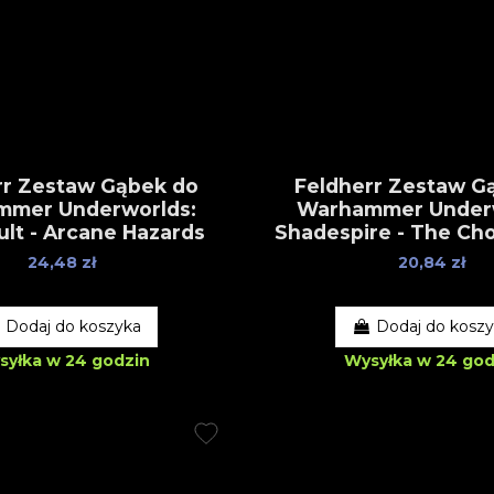
rr Zestaw Gąbek do
Feldherr Zestaw G
mmer Underworlds:
Warhammer Underw
ult - Arcane Hazards
Shadespire - The Ch
24,48 zł
20,84 zł
Dodaj do koszyka
Dodaj do kosz
syłka w 24 godzin
Wysyłka w 24 god