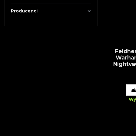
Producenci
Feldhe
Warha
Nightva
Wy