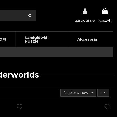
Zaloguj się
Koszyk
Łamigłówki i
OP!
Akcesoria
Puzzle
erworlds
Najpierw nowe produkty
4