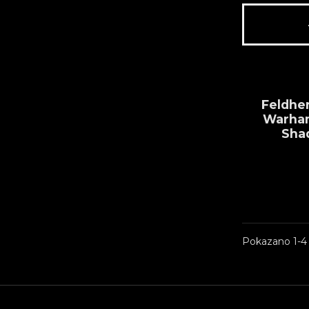
Feldhe
Warha
Sha
Pokazano 1-4 