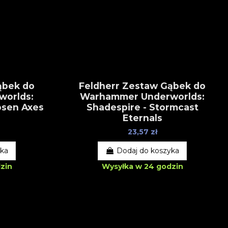
ąbek do
Feldherr Zestaw Gąbek do
orlds:
Warhammer Underworlds:
osen Axes
Shadespire - Stormcast
Eternals
23,57 zł
yka
Dodaj do koszyka
zin
Wysyłka w 24 godzin