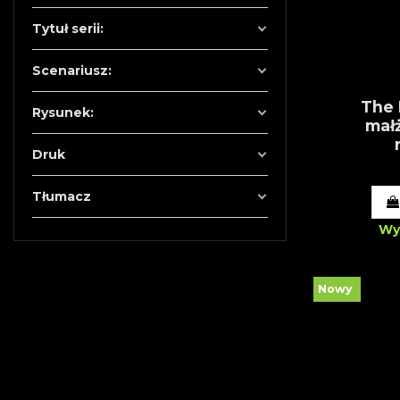
Tytuł serii:
Scenariusz:
The 
Rysunek:
małż
Druk
Tłumacz
Wy
Nowy