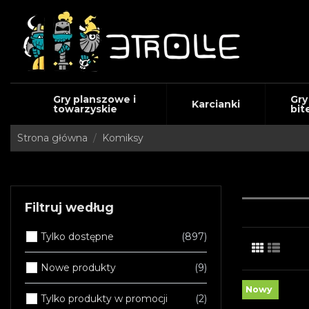
Gry planszowe i
Gry
Karcianki
towarzyskie
bit
Strona główna
Komiksy
Filtruj według
Tylko dostępne
897
Nowe produkty
9
Nowy
Tylko produkty w promocji
2