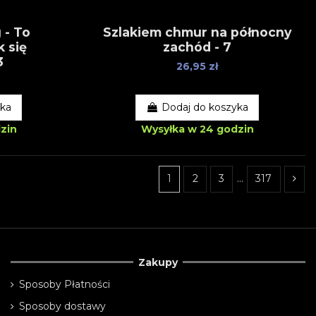
 - To
Szlakiem chmur na północny
k się
zachód - 7
3
26,95 zł
yka
Dodaj do koszyka
zin
Wysyłka w 24 godzin
1
2
3
…
317
Zakupy
Sposoby Płatności
Sposoby dostawy