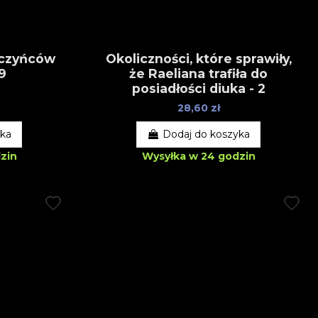
oczyńców
Okoliczności, które sprawiły,
 9
że Raeliana trafiła do
posiadłości diuka - 2
28,60 zł
yka
Dodaj do koszyka
zin
Wysyłka w 24 godzin