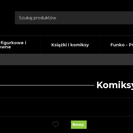
 figurkowe i
Książki i komiksy
Funko - P
ewne
Komiks
Nowy