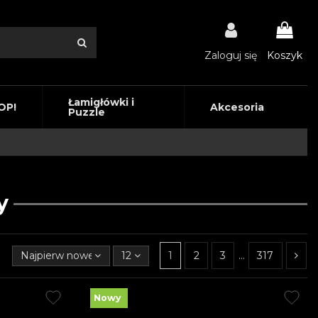
Zaloguj się
Koszyk
Łamigłówki i
OP!
Akcesoria
Puzzle
y
Najpierw nowe produkty
12
1
2
3
…
317
Nowy