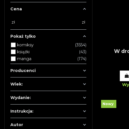
Cena
zł
zł
Pokaż tylko
komiksy
3554
W dro
książki
43
manga
174
Producenci
Wiek:
Wy
Wydanie:
Nowy
Instrukcja:
Autor