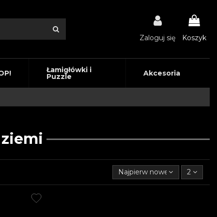
Zaloguj się
Koszyk
Łamigłówki i
OP!
Akcesoria
Puzzle
 ziemi
Najpierw nowe produkty
2