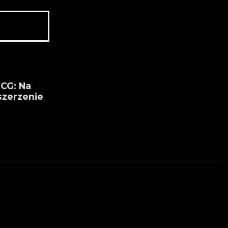
-
LCG: Na
szerzenie