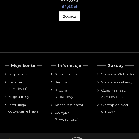
64,95 zł
Zobacz
Tylko dostępne
5
Moje konto
Informacje
Zakupy
Cena
Moje konto
Strona o nas
Sposoby Płatności
Historia
Regulamin
Sposoby dostawy
zł
zł
zamówień
Program
Czas Realizacji
Moje adresy
Rabatowy
Zamówienia
Pokaż tylko
Instrukcja
Kontakt z nami
Odstąpienie od
Funko POP
11
odzyskanie hasła
umowy
Polityka
Prywatności
Producenci