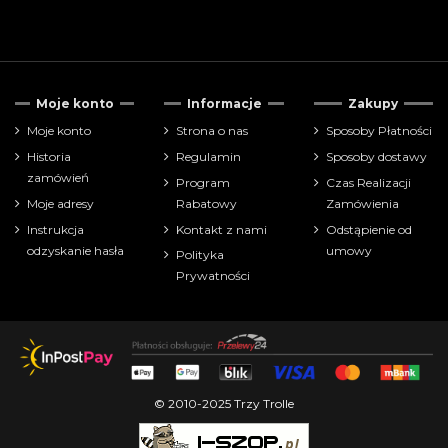
Tylko dostępne
24
Moje konto
Informacje
Zakupy
Cena
Moje konto
Strona o nas
Sposoby Płatności
Historia
Regulamin
Sposoby dostawy
zł
zł
zamówień
Program
Czas Realizacji
Moje adresy
Rabatowy
Zamówienia
Pokaż tylko
Instrukcja
Kontakt z nami
Odstąpienie od
puzzle
28
odzyskanie hasła
umowy
Polityka
Prywatności
Producenci
Liczba puzzli:
© 2010-2025 Trzy Trolle