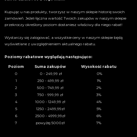
Kupując u nas produkty, tworzysz w naszym sklepie historię swoich
zamówień. Jeżeli łączna wartość Twoich zakupów w naszym sklepie
przekroczy określony poziom dostaniesz właściwy dla niego rabat!
Wystarczy się zalogować, a wszystkie ceny w naszym sklepie będą
wyświetlane z uwzględnieniem aktualnego rabatu.
Poziomy rabatowe wyglądają następująco:
Poziom
Suma zakupów
Wysokość rabatu
0
0 - 249,99 zł
0%
1
250 - 499,99 zł
1%
2
500 - 749,99 zł
2%
3
750 - 999,99 zł
3%
4
1000 - 1249,99 zł
4%
5
1250 - 2499,99zł
5%
6
2500 - 4999,99zł
6%
7
powyżej 5000zł
7%