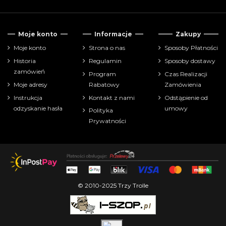
Tylko dostępne
47
Moje konto
Informacje
Zakupy
Cena
Moje konto
Strona o nas
Sposoby Płatności
Historia
Regulamin
Sposoby dostawy
zł
zł
zamówień
Program
Czas Realizacji
Moje adresy
Rabatowy
Zamówienia
Pokaż tylko
Instrukcja
Kontakt z nami
Odstąpienie od
farbki
47
odzyskanie hasła
umowy
Polityka
Prywatności
Producenci
© 2010-2025 Trzy Trolle