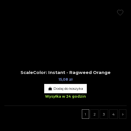
ScaleColor: Instant - Ragweed Orange
15,08 zł
Dodaj do koszyka
Wysyłka w 24 godzin
1
2
3
4