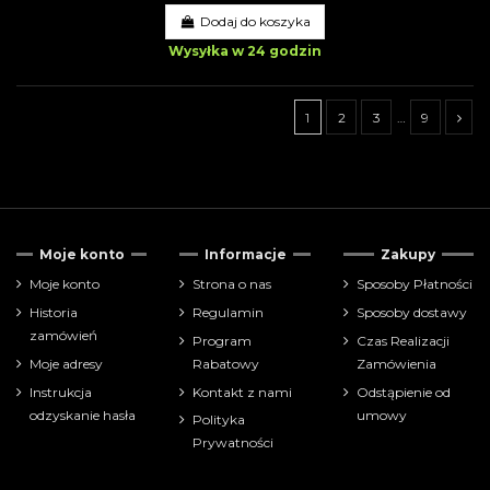
Dodaj do koszyka
Wysyłka w 24 godzin
1
2
3
…
9
Tylko dostępne
69
Moje konto
Informacje
Zakupy
Cena
Moje konto
Strona o nas
Sposoby Płatności
Historia
Regulamin
Sposoby dostawy
zł
zł
zamówień
Program
Czas Realizacji
Moje adresy
Rabatowy
Zamówienia
Pokaż tylko
Instrukcja
Kontakt z nami
Odstąpienie od
akcesoria
108
odzyskanie hasła
umowy
Polityka
Prywatności
Producenci