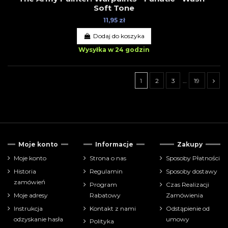
Soft Tone
11,95 zł
Dodaj do koszyka
Wysyłka w 24 godzin
1
2
3
…
19
Tylko dostępne
109
Moje konto
Informacje
Zakupy
Cena
Moje konto
Strona o nas
Sposoby Płatności
Historia
Regulamin
Sposoby dostawy
zł
zł
zamówień
Program
Czas Realizacji
Moje adresy
Rabatowy
Zamówienia
Pokaż tylko
Instrukcja
Kontakt z nami
Odstąpienie od
farbki
220
odzyskanie hasła
umowy
Polityka