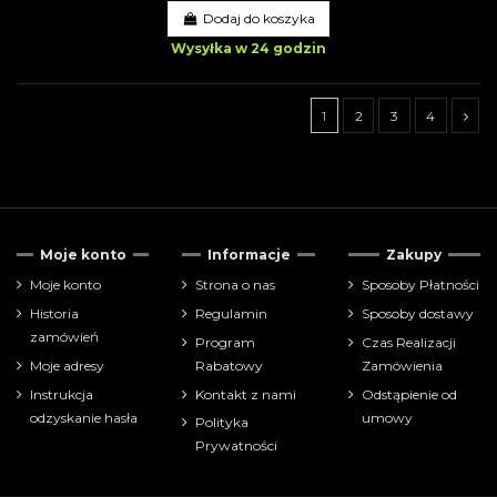
Dodaj do koszyka
Wysyłka w 24 godzin
1
2
3
4
Tylko dostępne
27
Moje konto
Informacje
Zakupy
Cena
Moje konto
Strona o nas
Sposoby Płatności
Historia
Regulamin
Sposoby dostawy
zł
zł
zamówień
Program
Czas Realizacji
Moje adresy
Rabatowy
Zamówienia
Pokaż tylko
Instrukcja
Kontakt z nami
Odstąpienie od
Funko POP
40
odzyskanie hasła
umowy
Polityka
Prywatności
Producenci