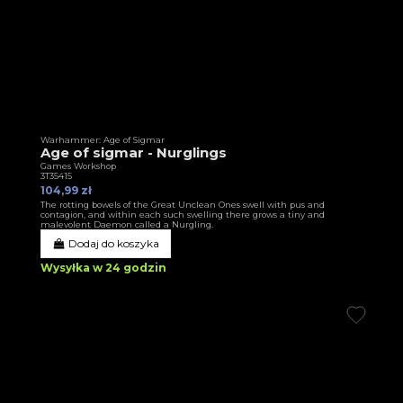
Warhammer: Age of Sigmar
Age of sigmar - Nurglings
Games Workshop
3T35415
104,99 zł
The rotting bowels of the Great Unclean Ones swell with pus and
contagion, and within each such swelling there grows a tiny and
malevolent Daemon called a Nurgling.
Dodaj do koszyka
Wysyłka w 24 godzin