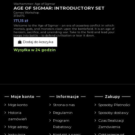
Warhammer: Age of Sigmar
AGE OF SIGMAR: INTRODUCTORY SET
Games Workshop
3T34175
171,15 zł
Welcome to the Age of Sigmar – an era of ceaseless conflict in which
mortals, gods, and monsters clash upon the battlefield. It is an age of
heroism, sacrifice, and unending war. Take to the field and lead your
troops into battle – to defend civilisation or tear it down.
Dodaj do koszyka
Wysyłka w 24 godzin
Moje konto
Informacje
Zakupy
Moje konto
Strona o nas
Sposoby Płatności
Historia
Regulamin
Sposoby dostawy
zamówień
Program
Czas Realizacji
Moje adresy
Rabatowy
Zamówienia
Instrukcja
Kontakt z nami
Odstąpienie od