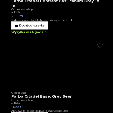
Farba Citadel Contrast Basilicanum Grey 18
ml
Games Workshop
3T13816
21,99 zł
Podkład,shade i highlight za pomocą jednej farbki.
Dodaj do koszyka
Wysyłka w 24 godzin
Citadel Base
Farba Citadel Base: Grey Seer
Games Workshop
3T13855
11,99 zł
Akrylowa farba podkładowa z serii Citadel Base.