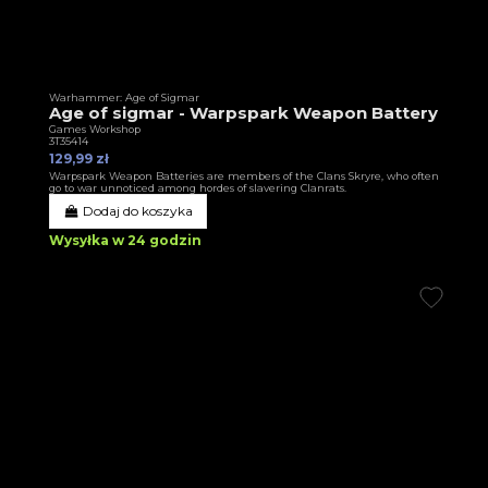
Warhammer: Age of Sigmar
Age of sigmar - Warpspark Weapon Battery
Games Workshop
3T35414
129,99 zł
Warpspark Weapon Batteries are members of the Clans Skryre, who often
go to war unnoticed among hordes of slavering Clanrats.
Dodaj do koszyka
Wysyłka w 24 godzin