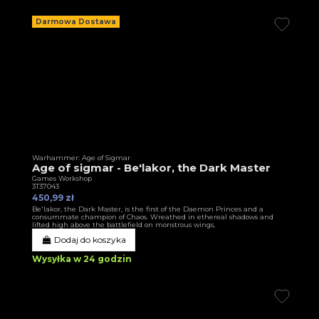
Darmowa Dostawa
Warhammer: Age of Sigmar
Age of sigmar - Be'lakor, the Dark Master
Games Workshop
3T37043
450,99 zł
Be'lakor, the Dark Master, is the first of the Daemon Princes and a
consummate champion of Chaos. Wreathed in ethereal shadows and
lifted high above the battlefield on monstrous wings,
Dodaj do koszyka
Wysyłka w 24 godzin