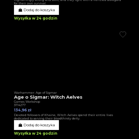
for their own survival.
Dodaj do koszyka
Wysyłka w 24 godzin
Warhammer: Age of Sigmar
Age o Sigmar: Witch Aelves
Games Workshop
3T14277
134,96 zł
Devoted followers of Khaine, Witch Aelves spend their entire lives
dedicated to serving their bloodthirsty deity.
Dodaj do koszyka
Wysyłka w 24 godzin