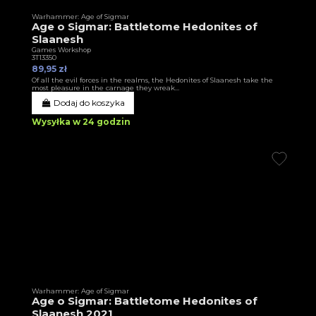
Warhammer: Age of Sigmar
Age o Sigmar: Battletome Hedonites of
Slaanesh
Games Workshop
3T13350
89,95 zł
Of all the evil forces in the realms, the Hedonites of Slaanesh take the
most pleasure in the carnage they wreak…
Dodaj do koszyka
Wysyłka w 24 godzin
Warhammer: Age of Sigmar
Age o Sigmar: Battletome Hedonites of
Slaanesh 2021