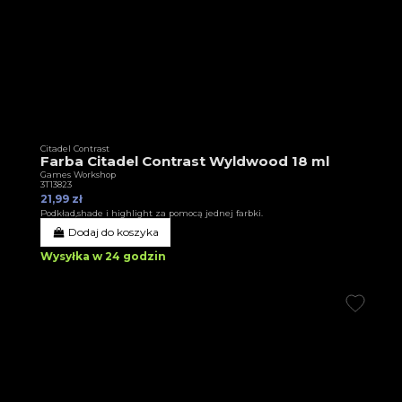
Citadel Contrast
Farba Citadel Contrast Wyldwood 18 ml
Games Workshop
3T13823
21,99 zł
Podkład,shade i highlight za pomocą jednej farbki.
Dodaj do koszyka
Wysyłka w 24 godzin