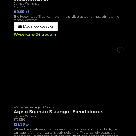
Games Workshop
3T22343
89,95 zł
The Hedonites of Slaanesh revel in the vilest acts and most stimulating
sensory excesses.
Dodaj do koszyka
Wysyłka w 24 godzin
Warhammer: Age of Sigmar
Age o Sigmar: Slaangor Fiendbloods
Games Workshop
3T22350
121,99 zł
When the madness of battle descends upon Slaangor Fiendbloods, the
carnage left in their wake is truly sickening. These gangly beasts are
frighteningly strong and swift, and they fight with a frenzied disregard