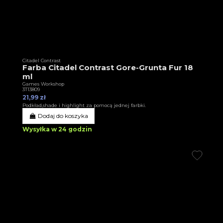
Citadel Contrast
Farba Citadel Contrast Gore-Grunta Fur 18
ml
Games Workshop
3T13809
21,99 zł
Podkład,shade i highlight za pomocą jednej farbki.
Dodaj do koszyka
Wysyłka w 24 godzin