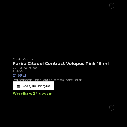
Citadel Contrast
Farba Citadel Contrast Volupus Pink 18 ml
Games Workshop
3T13796
21,99 zł
Podkład,shade i highlight za pomocą jednej farbki.
Dodaj do koszyka
Wysyłka w 24 godzin