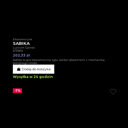
Ekonomiczne
SABIKA
Lucrum Games
3T31843
202,33 zł
Sabika to gra ekonomiczna typu worker-placement z mechaniką
potrójnego rondla.
Dodaj do koszyka
Wysyłka w 24 godzin
-7%