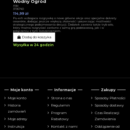
Wodny Ogród
Albi
3T36740
114,99 zł
Pu-erh wzbogaca rozgrywkę o nowe główne akcje oraz specjalne dekrety
cesarskie, dodając jeszcze większą złożoność i poszerzając możliwości
strategicznego podejmowania decyzji. Dodatek zawiera także tryb solo,
który można rozgrywać zarówno z samą grą podstawową, jak i w
połączeniu z tym rozszerzeniem.
Dodaj do koszyka
Wysyłka w 24 godzin
Moje konto
Informacje
Zakupy
Moje konto
Strona o nas
Sposoby Płatności
Historia
Regulamin
Sposoby dostawy
zamówień
Program
Czas Realizacji
Moje adresy
Rabatowy
Zamówienia
Instrukcja
Kontakt z nami
Odstąpienie od