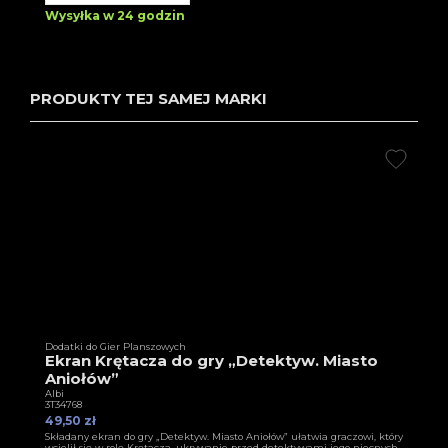
Wysyłka w 24 godzin
PRODUKTY TEJ SAMEJ MARKI
Dodatki do Gier Planszowych
Ekran Krętacza do gry „Detektyw. Miasto
Aniołów”
Albi
3T34768
49,50 zł
Składany ekran do gry „Detektyw. Miasto Aniołów” ułatwia graczowi, który
wcielił się w rolę Krętacza, ukrywanie przed detektywami jego niecnych