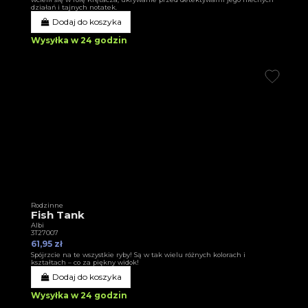
działań i tajnych notatek.
Dodaj do koszyka
Wysyłka w 24 godzin
Rodzinne
Fish Tank
Albi
3T27007
61,95 zł
Spójrzcie na te wszystkie ryby! Są w tak wielu różnych kolorach i
kształtach – co za piękny widok!
Dodaj do koszyka
Wysyłka w 24 godzin