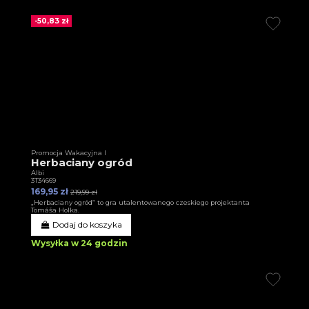
-50,83 zł
Promocja Wakacyjna I
Herbaciany ogród
Albi
3T34669
169,95 zł
219,99 zł
„Herbaciany ogród” to gra utalentowanego czeskiego projektanta
Tomáša Holka.
Dodaj do koszyka
Wysyłka w 24 godzin