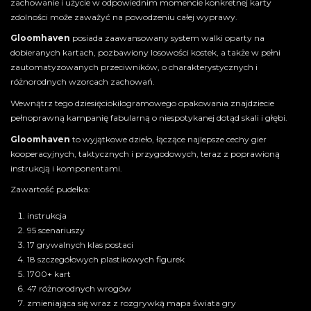
zachowanie i użycie w odpowiednim momencie konkretnej karty
zdolności może zaważyć na powodzeniu całej wyprawy.
Gloomhaven
posiada zaawansowany system walki oparty na
dobieranych kartach, pozbawiony losowości kostek, a także w pełni
zautomatyzowanych przeciwników, o charakterystycznych i
różnorodnych wzorcach zachowań.
Wewnątrz tego dziesięciokilogramowego opakowania znajdziecie
pełnoprawną kampanię fabularną o niespotykanej dotąd skali i głębi.
Gloomhaven
to wyjątkowe dzieło, łączące najlepsze cechy gier
kooperacyjnych, taktycznych i przygodowych, teraz z poprawioną
instrukcją i komponentami.
Zawartość pudełka:
instrukcja
95 scenariuszy
17 grywalnych klas postaci
18 szczegółowych plastikowych figurek
1700+ kart
47 różnorodnych wrogów
zmieniająca się wraz z rozgrywką mapa świata gry