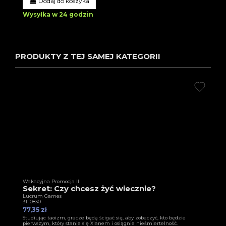
Dodaj do koszyka
Wysyłka w 24 godzin
PRODUKTY Z TEJ SAMEJ KATEGORII
Wakacyjna Promocja II
Sekret: Czy chcesz żyć wiecznie?
Lucrum Games
3T10830
77,35 zł
Studiując taoizm, gracze będą ścigać się, aby zobaczyć, kto będzie
pierwszym, który stanie się Xianem i osiągnie nieśmiertelność.