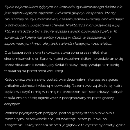
Bycie najemnikiem żyjącym na krawędzi cywilizowanego świata nie
jest najłatwiejszym zajęciem. Odważni głupcy i desperaci, którzy
opuszczają mury Gloomhaven, czasem jednak wracają, opowiadając
o przygodach, bogactwie i chwale. Niektórzy z nich przywożą łupy,
które świadczą o tym, że nie wyssali swoich opowieści z palca. To
sprawia, że kolejni narwańcy ruszają w dzicz, w poszukiwaniu
zapomnianych krypt, ukrytych twierdz i kolejnych opowieści...
Oto kooperacyjna gra taktyczna, stworzona przez miłośnika
ekonomicznych gier Euro, w której wspólnymi siłami przedzieramy się
przez nieustannie ewoluujący świat fantasy, rozgrywając kampanię
fabularną na przestrzeni wielu sesji.
Każdy gracz wciela się w postać twardego najemnika posiadającego
unikalne zdolności i własną motywację. Razem tworzą drużynę, która
będzie walczyć ramię w ramię na przestrzeni serii scenariuszy, których
fabuła zmieniać się będzie wraz z podejmowanymi przez graczy
decyzjami.
Podczas pojedynczych przygód, postaci graczy staną oko w oko z
rozmaitymi przeciwnościami, od zwierząt, przez pułapki, po
zmęczenie. Każdy scenariusz oferuje głębokie taktyczne dylematy, gdzie