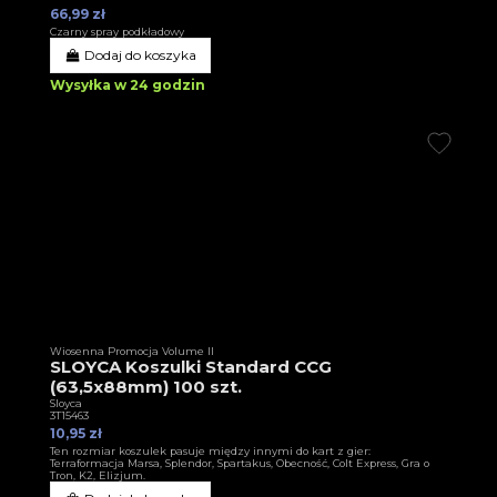
66,99 zł
Czarny spray podkładowy
Dodaj do koszyka
Wysyłka w 24 godzin
Wiosenna Promocja Volume II
SLOYCA Koszulki Standard CCG
(63,5x88mm) 100 szt.
Sloyca
3T15463
10,95 zł
Ten rozmiar koszulek pasuje między innymi do kart z gier:
Terraformacja Marsa, Splendor, Spartakus, Obecność, Colt Express, Gra o
Tron, K2, Elizjum.