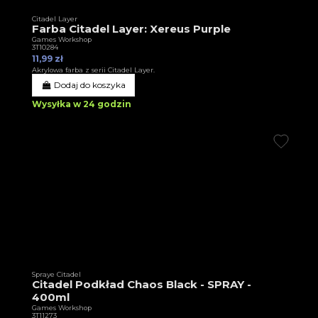
Citadel Layer
Farba Citadel Layer: Xereus Purple
Games Workshop
3T10284
11,99 zł
Akrylowa farba z serii Citadel Layer.
Dodaj do koszyka
Wysyłka w 24 godzin
Spraye Citadel
Citadel Podkład Chaos Black - SPRAY -
400ml
Games Workshop
3T11273