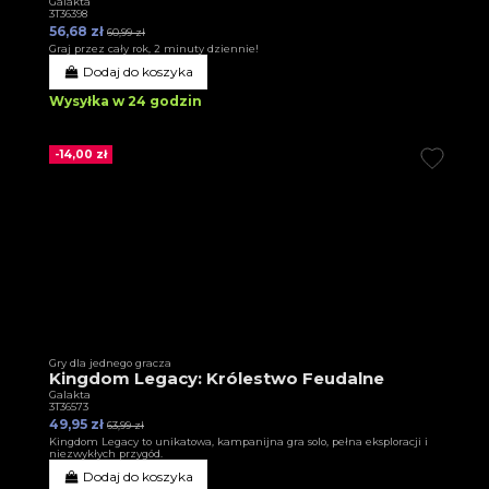
Galakta
3T36398
56,68 zł
60,99 zł
Graj przez cały rok, 2 minuty dziennie!
Dodaj do koszyka
Wysyłka w 24 godzin
-14,00 zł
Gry dla jednego gracza
Kingdom Legacy: Królestwo Feudalne
Galakta
3T36573
49,95 zł
63,99 zł
Kingdom Legacy to unikatowa, kampanijna gra solo, pełna eksploracji i
niezwykłych przygód.
Dodaj do koszyka