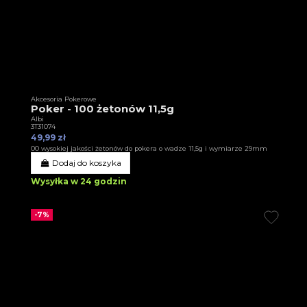
Akcesoria Pokerowe
Poker - 100 żetonów 11,5g
Albi
3T31074
49,99 zł
00 wysokiej jakości żetonów do pokera o wadze 11,5g i wymiarze 29mm
Dodaj do koszyka
Wysyłka w 24 godzin
-7%