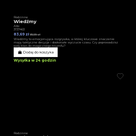
Rodzinne
Wiedźmy
Albi
3T37463
83,69 zł
89,99 zł
Wiedźmy to emocjonująca rozgrywka, w której kluczowe znaczenie
mają taktyczne decyzje i doskonałe wyczucie czasu. Czy poprowadzisz
swój klan do magicznego triumfu?
Dodaj do koszyka
Wysyłka w 24 godzin
Rodzinne