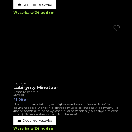
Dodaj do koszyka
Wysyłka w 24 godzin
Logiczne
Labirynty Minotaur
Nasza Księgarnia
3T26601
41,99 zł
Minotaur trzyma Ariadnę w najgłębszym lochu labiryntu. Jesteś jej
jedyną nadzieją! Aby do niej dotrzeć, musisz pokonać aż 7 labiryntów. Po
drodze będziesz mieć do wykonania różne zadania (np. zdobycie miecza
i zbroi). Na końcu stawisz czoło Minotaurowi!
Dodaj do koszyka
Wysyłka w 24 godzin