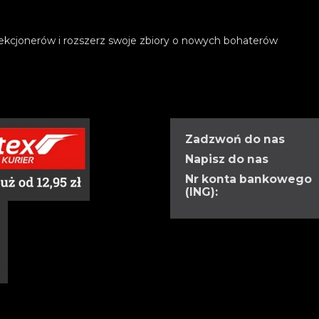
ekcjonerów i rozszerz swoje zbiory o nowych bohaterów
Zadzwoń do nas
Napisz do nas
Nr konta bankowego
(ING):