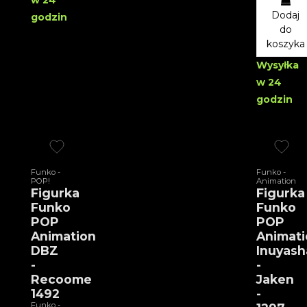
Dodaj
godzin
do
koszyka
Wysyłka
w 24
godzin
Funko -
Funko -
POP!
Animation
Figurka
Figurka
Funko
Funko
POP
POP
Animation
Animati
DBZ
Inuyash
-
-
Recoome
Jaken
1492
-
Funko -