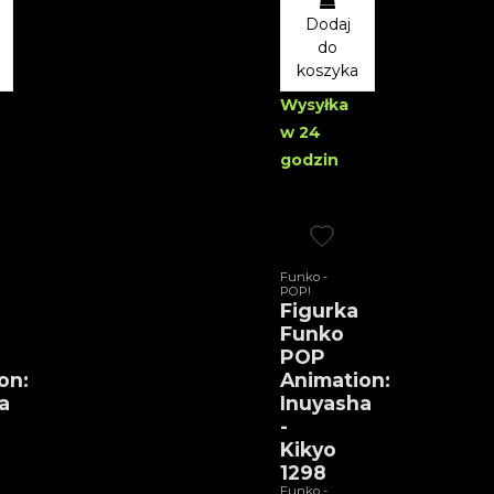
Dodaj
do
koszyka
Wysyłka
w 24
godzin
Funko -
POP!
Figurka
Funko
POP
on:
Animation:
a
Inuyasha
-
Kikyo
1298
Funko -