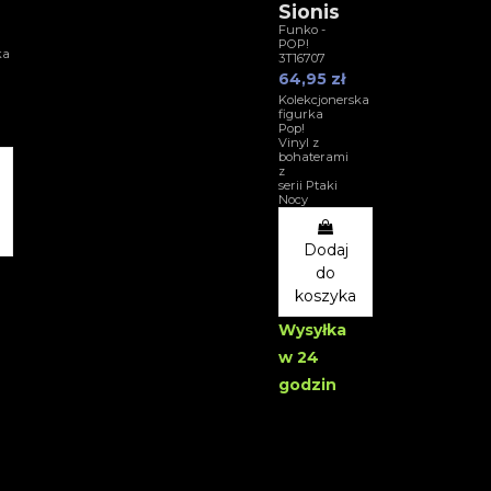
Sionis
Funko -
POP!
ka
3T16707
64,95 zł
Kolekcjonerska
figurka
Pop!
Vinyl z
bohaterami
z
serii Ptaki
Nocy
Dodaj
do
koszyka
Wysyłka
w 24
godzin