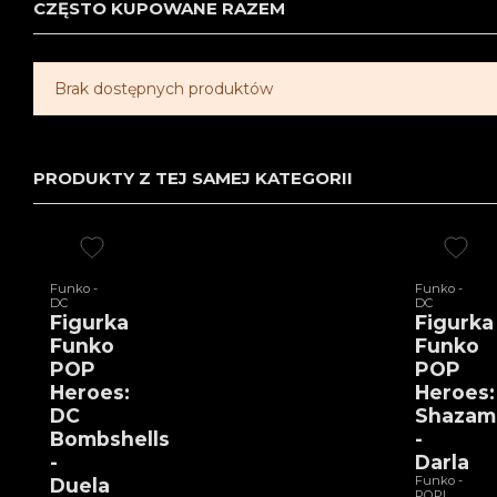
CZĘSTO KUPOWANE RAZEM
Brak dostępnych produktów
PRODUKTY Z TEJ SAMEJ KATEGORII
Funko -
Funko -
DC
DC
Figurka
Figurka
Funko
Funko
POP
POP
Heroes:
Heroes:
DC
Shazam
Bombshells
-
-
Darla
Funko -
Duela
POP!