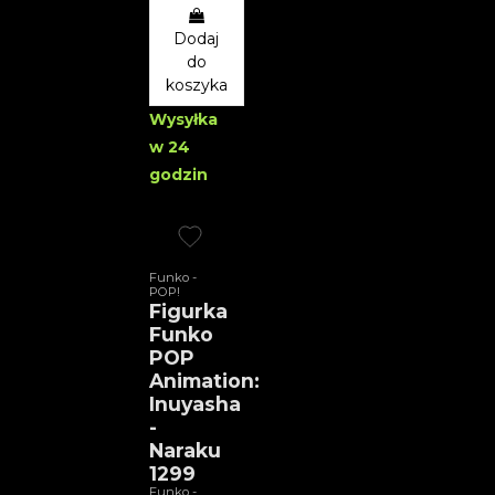
Dodaj
do
koszyka
Wysyłka
w 24
godzin
Funko -
POP!
Figurka
Funko
POP
Animation:
Inuyasha
-
Naraku
1299
Funko -