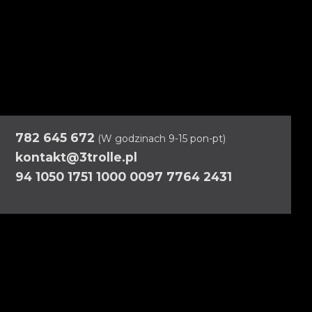
782 645 672
(W godzinach 9-15 pon-pt)
kontakt@3trolle.pl
94 1050 1751 1000 0097 7764 2431