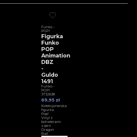
Funko -
POP!
Figurka
Funko
POP
Animation
DBZ
-
Guldo
1491
Funko -
POP!
3T32638
69,95 zł
Kolekcjonerska
figurka
Pop!
Vinyl z
bohaterami
z serii
Dragon
Ball