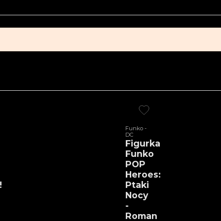
Funko -
DC
Figurka
Funko
POP
Heroes:
!
Ptaki
Nocy
-
Roman