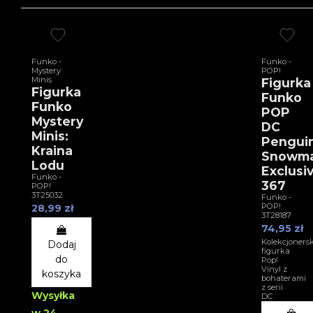
Funko -
Funko -
Mystery
POP!
Minis
Figurka
Figurka
Funko
Funko
POP
Mystery
DC
Minis:
Pengui
Kraina
Snowm
Lodu
Exclusi
Funko -
367
POP!
3T25032
Funko -
POP!
28,99 zł
3T28187
74,95 zł
Kolekcjoners
Dodaj
figurka
do
Pop!
Vinyl z
koszyka
bohaterami
z serii
Wysyłka
DC
w 24