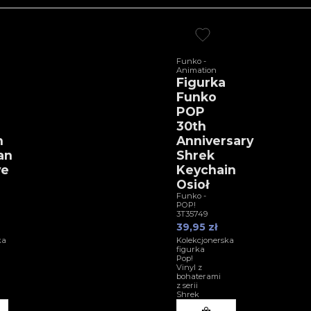
Funko -
Animation
Figurka
Funko
POP
30th
n
Anniversary
an
Shrek
ve
Keychain
Osioł
Funko -
POP!
3T35749
39,95 zł
ka
Kolekcjonerska
figurka
Pop!
Vinyl z
bohaterami
z serii
Shrek