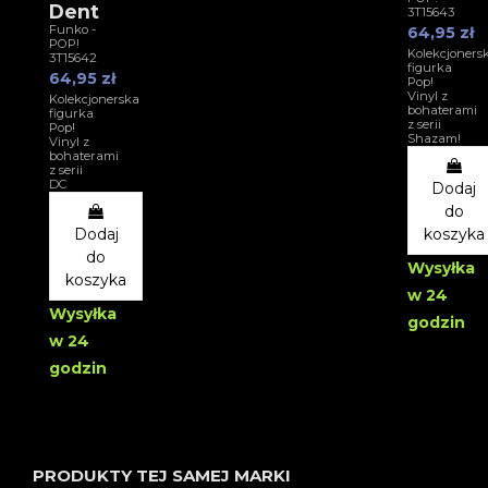
Dent
3T15643
Funko -
64,95 zł
POP!
Kolekcjoners
3T15642
figurka
64,95 zł
Pop!
Vinyl z
Kolekcjonerska
bohaterami
figurka
z serii
Pop!
Shazam!
Vinyl z
bohaterami
z serii
DC
Dodaj
do
Dodaj
koszyka
do
Wysyłka
koszyka
w 24
Wysyłka
godzin
w 24
godzin
PRODUKTY TEJ SAMEJ MARKI