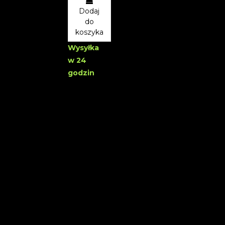
Dodaj
do
koszyka
Wysyłka
w 24
godzin