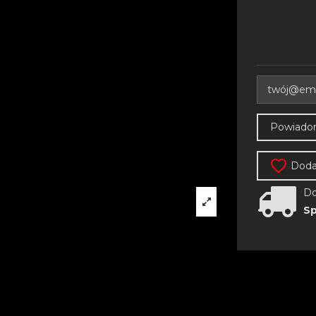
Dodaj
Do
Sp