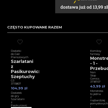
CZĘSTO KUPOWANE RAZEM
Dodatki
Komiksy
do Gier
fantasy
Planszowych
Monstr
Szarlatani
- 1 -
z
Przebu
Pasikurowic:
Non
Stop
Szeptuchy
Comics
G3
3T18707
3T15807
43,99 zł
104,99 zł
Monstress
Dodatek
to jedna
do gry
z
Szarlatani
najbardziej
z
pomysłowych
Pasikurowic
i