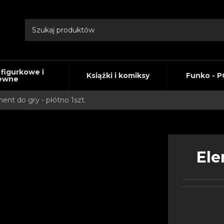
 figurkowe i
Książki i komiksy
Funko - P
ewne
ent do gry - płótno 1szt.
Ele