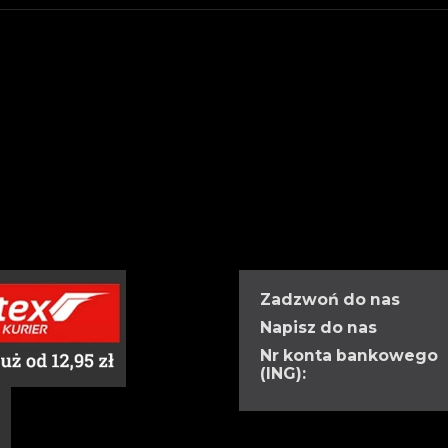
Zadzwoń do nas
Napisz do nas
Nr konta bankowego
(ING):