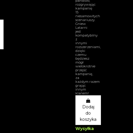
państwo,
rozgrywając
kampanię
h
15
niesamowitych
scenariuszy.
Gniew
Latarni
jest
kompatybilny
z
innymi
rozszerzeniami,
dzięki
czemu
będziesz
mógł
wielokrotnie
przejść
kampanię,
za
każdym razem
grając
innym
klanem!
Dodaj
do
koszyka
Wysyłka