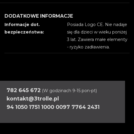
DODATKOWE INFORMACJE
Informacje dot.
Posiada Logo CE. Nie nadaje
bezpieczeństwa:
się dla dzieci w wieku poniżej
3 lat. Zawiera małe elementy
- ryzyko zadławienia.
782 645 672
(W godzinach 9-15 pon-pt)
kontakt@3trolle.pl
94 1050 1751 1000 0097 7764 2431