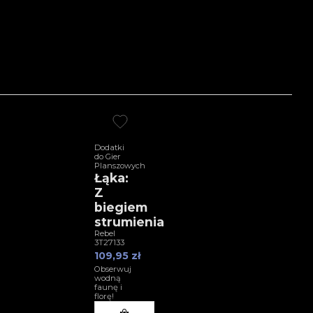
Dodatki
do Gier
Planszowych
Łąka:
Z
biegiem
strumienia
Rebel
3T27133
109,95 zł
Obserwuj
wodną
faunę i
florę!