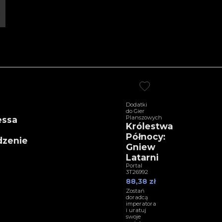
Dodatki
do Gier
Planszowych
essa
Królestwa
Północy:
dzenie
Gniew
Latarni
Portal
3T26992
88,38 zł
Zostań
doradcą
imperatora
i uratuj
swoje