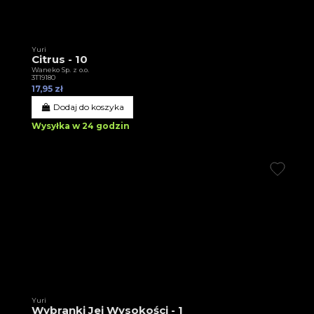
Yuri
Citrus - 10
Waneko Sp. z o.o.
3T19180
17,95 zł
Dodaj do koszyka
Wysyłka w 24 godzin
Yuri
Wybranki Jej Wysokości - 1