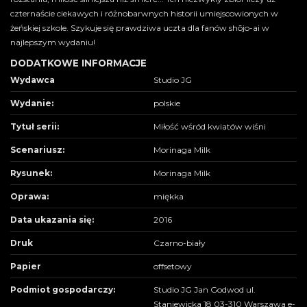
czternaście ciekawych i różnobarwnych historii umiejscowionych w
żeńskiej szkole. Szykuje się prawdziwa uczta dla fanów shōjo-ai w
najlepszym wydaniu!
DODATKOWE INFORMACJE
Wydawca
Studio JG
Wydanie:
polskie
Tytuł serii:
Miłość wśród kwiatów wiśni
Scenariusz:
Morinaga Milk
Rysunek:
Morinaga Milk
Oprawa:
miękka
Data ukazania się:
2016
Druk
Czarno-biały
Papier
offsetowy
Podmiot gospodarczy:
Studio JG Jan Godwod ul.
Staniewicka 18 03-310 Warszawa e-