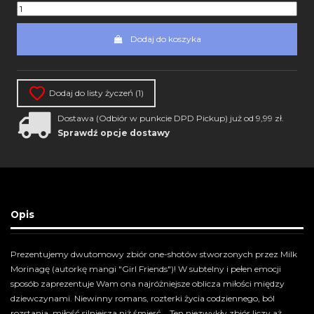
Dodaj do koszyka
Dodaj do listy życzeń (
1
)
Dostawa (Odbiór w punkcie DPD Pickup) już od 9,99 zł.
Sprawdź opcje dostawy
Opis
Prezentujemy dwutomowy zbiór one-shotów stworzonych przez Milk
Morinagę (autorkę mangi "Girl Friends")! W subtelny i pełen emocji
sposób zaprezentuje Wam ona najróżniejsze oblicza miłości między
dziewczynami. Niewinny romans, rozterki życia codziennego, ból
rozstania, miłość silniejsza niż śmierć... Ten niezwykły zbiór liczy aż