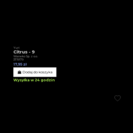
Yuri
Citrus - 9
Waneko Sp. z o.o.
3T19179
17,95 zł
Dodaj do koszyka
Wysyłka w 24 godzin