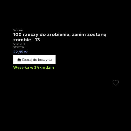
Seinen
100 rzeczy do zrobienia, zanim zostanę
zombie - 13
Studio JG
3T35766
22,95 zł
Dodaj do koszyka
Wysyłka w 24 godzin