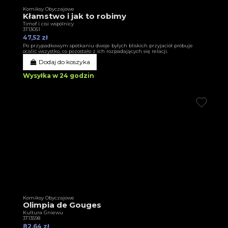
Komiksy Obyczajowe
Kłamstwo i jak to robimy
Timof i cisi wspólnicy
3T13051
47,52 zł
Po przypadkowym spotkaniu dwoje byłych bliskich przyjaciół próbuje
ocalić wszystko, co pozostało z ich rozpadających się relacji.
Dodaj do koszyka
Wysyłka w 24 godzin
Komiksy Obyczajowe
Olimpia de Gouges
Kultura Gniewu
3T13598
82,64 zł