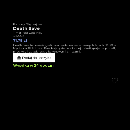
Komiksy Obyczajowe
Death Save
Timof i cisi wspólnicy
3T12022
71,78 zł
Death Save to powieść graficzna osadzona we wczesnych latach 90. XX w.
Mąciwoda Rick i nerd Bass bujają się po lokalnej galerii, grając w pinball,
pijąc kolę i zajadając się bekonowymi chipsami.
Dodaj do koszyka
Wysyłka w 24 godzin