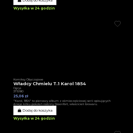
Dodaj do koszyka
Wysyłka w 24 godzin
Komiksy Obyczajowe
Władcy Chmielu T.1 Karol 1854
Ogrys
3T15180
25,06 zł
"Karol, 1854" to pierwszy album z ośmioczęściowej serii opisujących
dzieje kilku pokoleń rodziny Steenfort, właścicieli browaru.
Dodaj do koszyka
Wysyłka w 24 godzin