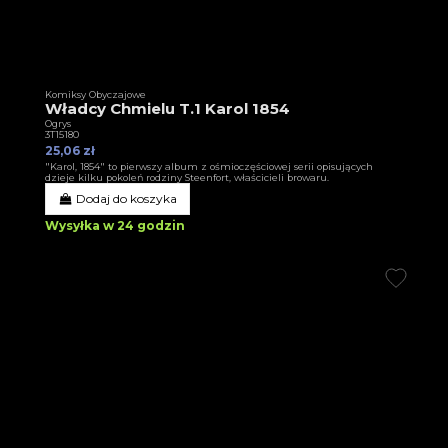
Komiksy Obyczajowe
Władcy Chmielu T.1 Karol 1854
Ogrys
3T15180
25,06 zł
"Karol, 1854" to pierwszy album z ośmioczęściowej serii opisujących
dzieje kilku pokoleń rodziny Steenfort, właścicieli browaru.
Dodaj do koszyka
Wysyłka w 24 godzin