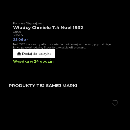
Komiksy Obyczajowe
Władcy Chmielu T.4 Noel 1932
Ogrys
3T16165
25,06 zł
Nol, 1932 to czwarty album z ośmioczęściowej serii opisujących dzieje
kilku pokoleń rodziny Steenfort, właścicieli browaru.
Dodaj do koszyka
Wysyłka w 24 godzin
PRODUKTY TEJ SAMEJ MARKI