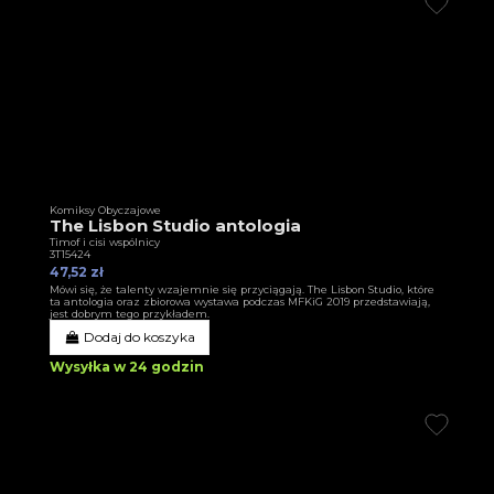
Komiksy Obyczajowe
The Lisbon Studio antologia
Timof i cisi wspólnicy
3T15424
47,52 zł
Mówi się, że talenty wzajemnie się przyciągają. The Lisbon Studio, które
ta antologia oraz zbiorowa wystawa podczas MFKiG 2019 przedstawiają,
jest dobrym tego przykładem.
Dodaj do koszyka
Wysyłka w 24 godzin