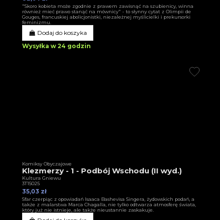
"Skoro kobieta może zgodnie z prawem zawisnąć na szubienicy, winna
również mieć prawo stanąć na mównicy" - to słynny cytat z Olimpii de
Gouges, francuskiej abolicjonistki, niezależnej myślicielki i prekursorki
feminizmu.
Dodaj do koszyka
Wysyłka w 24 godzin
Komiksy Obyczajowe
Klezmerzy - 1 - Podbój Wschodu (II wyd.)
Kultura Gniewu
3T15025
35,03 zł
Sfar czerpiąc z opowiadań Isaaca Bashevisa Singera, żydowskich podań, a
także z malarstwa Marca Chagalla, nie tylko odtwarza atmosferę świata,
który już nie istnieje, ale także nieustannie zaskakuje.