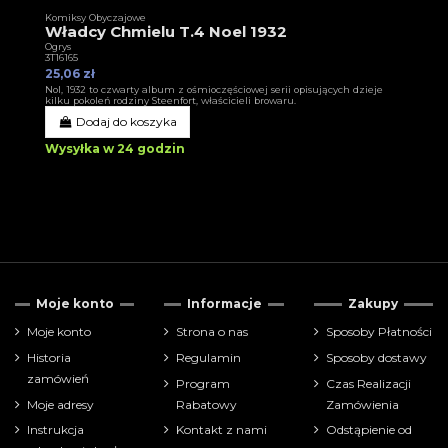
Komiksy Obyczajowe
Władcy Chmielu T.4 Noel 1932
Ogrys
3T16165
25,06 zł
Nol, 1932 to czwarty album z ośmioczęściowej serii opisujących dzieje
kilku pokoleń rodziny Steenfort, właścicieli browaru.
Dodaj do koszyka
Wysyłka w 24 godzin
Moje konto
Informacje
Zakupy
Moje konto
Strona o nas
Sposoby Płatności
Historia
Regulamin
Sposoby dostawy
zamówień
Program
Czas Realizacji
Moje adresy
Rabatowy
Zamówienia
Instrukcja
Kontakt z nami
Odstąpienie od