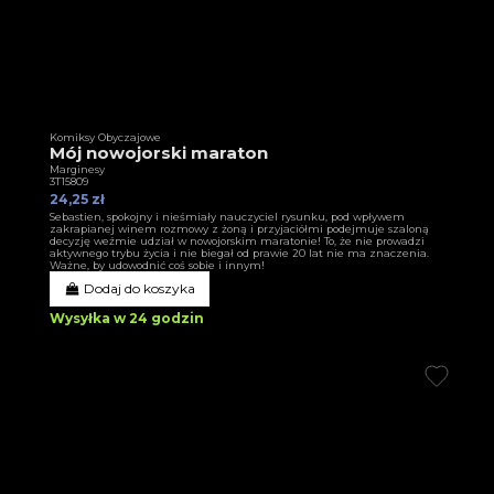
Komiksy Obyczajowe
Mój nowojorski maraton
Marginesy
3T15809
24,25 zł
Sebastien, spokojny i nieśmiały nauczyciel rysunku, pod wpływem
zakrapianej winem rozmowy z żoną i przyjaciółmi podejmuje szaloną
decyzję weźmie udział w nowojorskim maratonie! To, że nie prowadzi
aktywnego trybu życia i nie biegał od prawie 20 lat nie ma znaczenia.
Ważne, by udowodnić coś sobie i innym!
Dodaj do koszyka
Wysyłka w 24 godzin