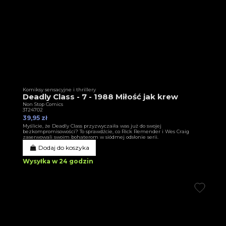
Komiksy sensacyjne i thrillery
Deadly Class - 7 - 1988 Miłość jak krew
Non Stop Comics
3T24702
39,95 zł
Myślicie, że Deadly Class przyzwyczaiła was już do swojej
bezkompromisowości? To sprawdźcie, co Rick Remender i Wes Craig
zaserwowali swoim bohaterom w siódmej odsłonie serii.
Dodaj do koszyka
Wysyłka w 24 godzin