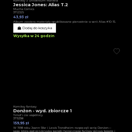
Komiksy z uniwersum Marvela
Jessica Jones: Alias T.2
Mucha Comics
3T12325
43,93 zł
Album zawiera materiały opublikowane pierwotnie w serii Alias #10-15.
Dodaj do koszyka
Wysyłka w 24 godzin
Komiksy fantasy
Donżon - wyd. zbiorcze 1
Timof i cisi wspólnicy
3T15398
159,95 zł
W 1998 roku Joann Sfar i Lewis Trondheim rozpoczęli serię Donżon—
sagę, która pod przykrywką parodii heroicznego fantasy skrywa bogate i