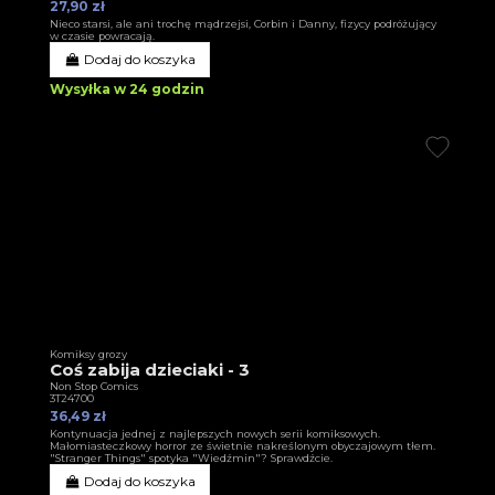
27,90 zł
Nieco starsi, ale ani trochę mądrzejsi, Corbin i Danny, fizycy podróżujący
w czasie powracają.
Dodaj do koszyka
Wysyłka w 24 godzin
Komiksy grozy
Coś zabija dzieciaki - 3
Non Stop Comics
3T24700
36,49 zł
Kontynuacja jednej z najlepszych nowych serii komiksowych.
Małomiasteczkowy horror ze świetnie nakreślonym obyczajowym tłem.
"Stranger Things" spotyka "Wiedźmin"? Sprawdźcie.
Dodaj do koszyka