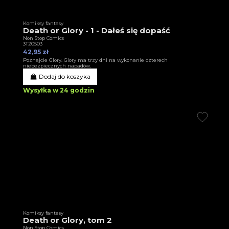
Komiksy fantasy
Death or Glory - 1 - Dałeś się dopaść
Non Stop Comics
3T20503
42,95 zł
Poznajcie Glory. Glory ma trzy dni na wykonanie czterech
niebezpiecznych napadów.
Dodaj do koszyka
Wysyłka w 24 godzin
Komiksy fantasy
Death or Glory, tom 2
Non Stop Comics