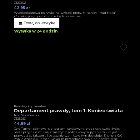
3T23502
42,95 zł
Wysokooktanowa rozrywka najwyższej próby. Miłośnicy "Mad Maxa"
i "Znikającego punktu" nie będą zawiedzeni.
Dodaj do koszyka
Wysyłka w 24 godzin
Komiksy kryminalne
Departament prawdy, tom 1: Koniec świata
Non Stop Comics
3T25253
44,99 zł
Cole Turner zajmował się teoriami spiskowymi przez całe swoje życie.
Teraz przyjdzie mu się zmierzyć z podstawowym pytaniem - co jest
prawdą a co fałszem. I co ważniejsze - kto o tym decyduje. Znany z Coś
zabija dzieciaki James Tynion IV przedstawia swoją najnowszą serię.