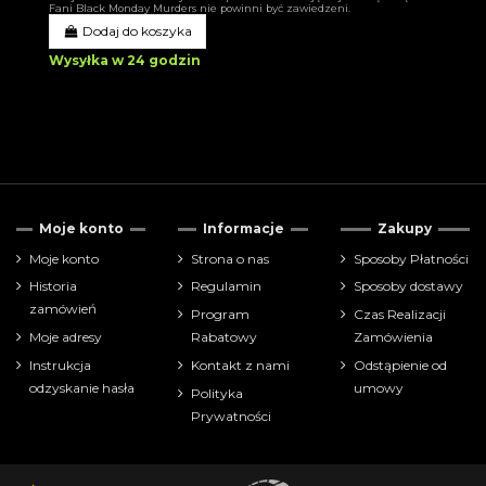
Fani Black Monday Murders nie powinni być zawiedzeni.
Dodaj do koszyka
Wysyłka w 24 godzin
Moje konto
Informacje
Zakupy
Moje konto
Strona o nas
Sposoby Płatności
Historia
Regulamin
Sposoby dostawy
zamówień
Program
Czas Realizacji
Moje adresy
Rabatowy
Zamówienia
Instrukcja
Kontakt z nami
Odstąpienie od
odzyskanie hasła
umowy
Polityka
Prywatności