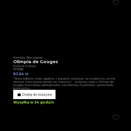
Komiksy Obyczajowe
Olimpia de Gouges
Kultura Gniewu
3T13598
82,64 zł
"Skoro kobieta może zgodnie z prawem zawisnąć na szubienicy, winna
również mieć prawo stanąć na mównicy" - to słynny cytat z Olimpii de
Gouges, francuskiej abolicjonistki, niezależnej myślicielki i prekursorki
feminizmu.
Dodaj do koszyka
Wysyłka w 24 godzin