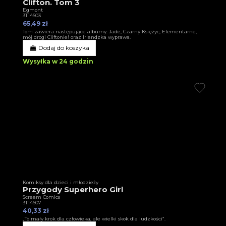
Clifton. Tom 3
Egmont
3T14603
65,49 zł
Tom zawiera następujące albumy: Jade, Czarny Księżyc, Elementarne,
mój drogi Cliftonie! oraz Irlandzka wyprawa.
Dodaj do koszyka
Wysyłka w 24 godzin
Komiksy dla dzieci i młodzieży
Przygody Superhero Girl
Scream Comics
3T14607
40,33 zł
„To mały krok dla człowieka, ale wielki skok dla ludzkości”.