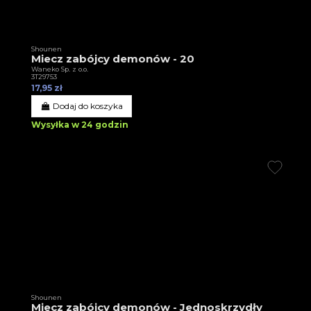
Shounen
Miecz zabójcy demonów - 20
Waneko Sp. z o.o.
3T29753
17,95 zł
Dodaj do koszyka
Wysyłka w 24 godzin
Shounen
Miecz zabójcy demonów - Jednoskrzydły