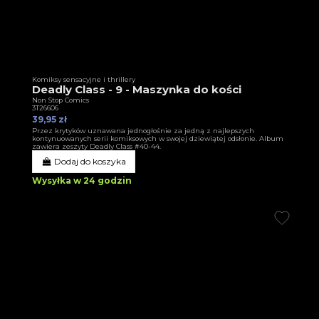
Komiksy sensacyjne i thrillery
Deadly Class - 9 - Maszynka do kości
Non Stop Comics
3T26606
39,95 zł
Przez krytyków uznawana jednogłośnie za jedną z najlepszych
kontynuowanych serii komiksowych w swojej dziewiątej odsłonie. Album
zawiera zeszyty Deadly Class #40-44.
Dodaj do koszyka
Wysyłka w 24 godzin