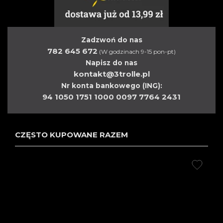
Zadzwoń do nas
782 645 672
(W godzinach 9-15 pon-pt)
Napisz do nas
kontakt@3trolle.pl
Nr konta bankowego (ING):
94 1050 1751 1000 0097 7764 2431
CZĘSTO KUPOWANE RAZEM