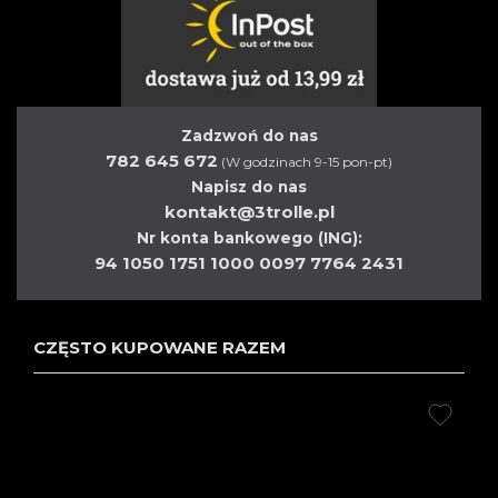
Zadzwoń do nas
782 645 672
(W godzinach 9-15 pon-pt)
Napisz do nas
kontakt@3trolle.pl
Nr konta bankowego (ING):
94 1050 1751 1000 0097 7764 2431
CZĘSTO KUPOWANE RAZEM