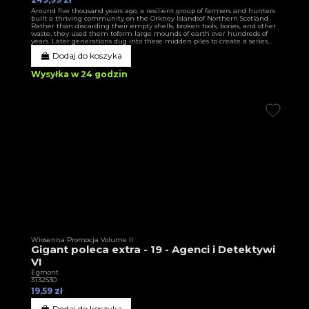
Around five thousand years ago, a resilient group of farmers and hunters
built a thriving community on the Orkney Islandsof Northern Scotland.
Rather than discarding their empty shells, broken tools, bones, and other
waste, they used them toform large mounds of earth over hundreds of
years. Later generations dug into these midden piles to create a series...
Dodaj do koszyka
Wysyłka w 24 godzin
Wiosenna Promocja Volume II
Gigant poleca extra - 19 - Agenci i Detektywi
VI
Egmont
3T32530
19,59 zł
Dodaj do koszyka