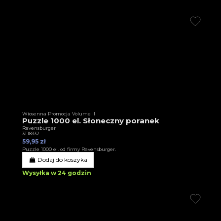
Wiosenna Promocja Volume II
Puzzle 1000 el. Słoneczny poranek
Ravensburger
3T18332
59,95 zł
Puzzle 1000 el. od firmy Ravensburger.
Dodaj do koszyka
Wysyłka w 24 godzin