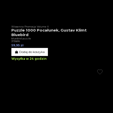
Wiosenna Promocja Volume II
Puzzle 1000 Pocałunek, Gustav Klimt
Bluebird
bluebird puzzle
3T36816
59,95 zł
Dodaj do koszyka
Wysyłka w 24 godzin