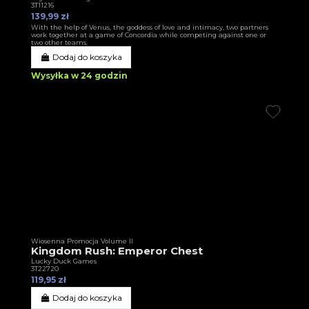
3T11216
139,99 zł
With the help of Venus, the goddess of love and intimacy, two partners
work together at a game of Concordia while competing against one or
two other teams.
Dodaj do koszyka
Wysyłka w 24 godzin
Wiosenna Promocja Volume II
Kingdom Rush: Emperor Chest
Lucky Duck Games
3T22720
119,95 zł
Dodaj do koszyka