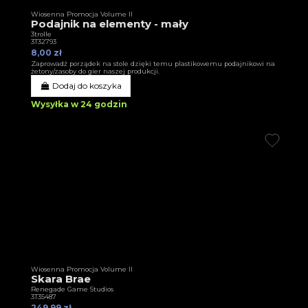
Wiosenna Promocja Volume II
Podajnik na elementy - mały
3trolle
3T32793
8,00 zł
Zaprowadź porządek na stole dzięki temu plastikowemu podajnikowi na
żetony/zasoby do gier naszej produkcji.
Dodaj do koszyka
Wysyłka w 24 godzin
Wiosenna Promocja Volume II
Skara Brae
Renegade Game Studios
3T35487
249,99 zł