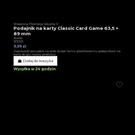
Wiosenna Promocja Volume II
Podajnik na karty Classic Card Game 63,5 ×
89 mm
3trolle
3T31131
9,99 zł
Zaprowadź porządek na stole dzięki temu plastikowemu podajnikowi na
karty do gry naszej produkcji.
Dodaj do koszyka
Wysyłka w 24 godzin