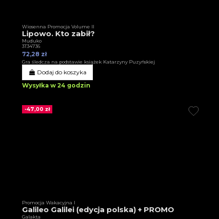
Wiosenna Promocja Volume II
Lipowo. Kto zabił?
Muduko
3T34736
72,28 zł
Gra śledcza na podstawie książek Katarzyny Puzyńskiej
Dodaj do koszyka
Wysyłka w 24 godzin
-47,00 zł
Promocja Wakacyjna I
Galileo Galilei (edycja polska) + PROMO
Galakta