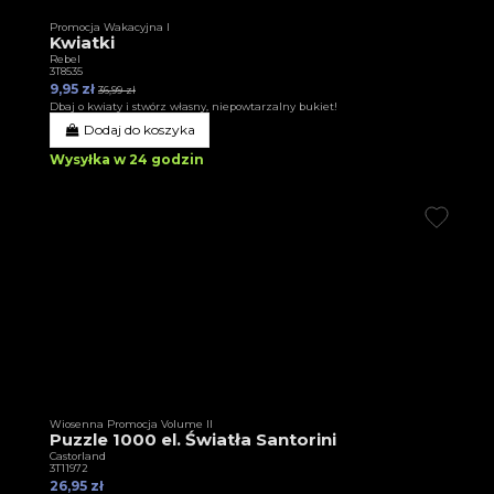
Promocja Wakacyjna I
Kwiatki
Rebel
3T8535
9,95 zł
36,99 zł
Dbaj o kwiaty i stwórz własny, niepowtarzalny bukiet!
Dodaj do koszyka
Wysyłka w 24 godzin
Wiosenna Promocja Volume II
Puzzle 1000 el. Światła Santorini
Castorland
3T11972
26,95 zł