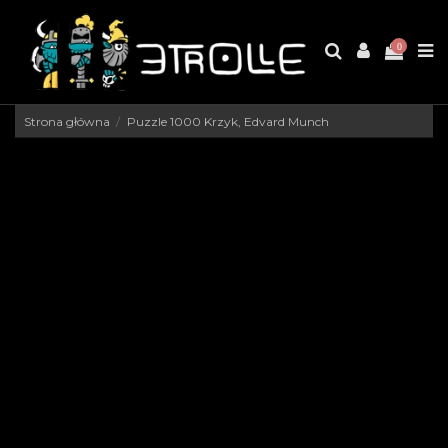
0
Strona główna
Puzzle 1000 Krzyk, Edvard Munch