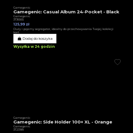
Gamegenic
Gamegenic: Casual Album 24-Pocket - Black
Gamegenic
3T36565
125,99 zł
Duży i pojemy segregator, idealny do przechowywania Twojej kolekcji
kart
Dodaj do koszyka
Wysyłka w 24 godzin
Gamegenic
Gamegenic: Side Holder 100+ XL - Orange
Gamegenic
3T23189