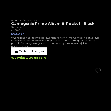
Albumy i Segregatory
Gamegenic Prime Album 8-Pocket - Black
Gamegenic
3T17537
54,50 zł
Wychodząc naprzeciw oczekiwaniom fanów, firma Gamegenic stworzyła
linię akcesoriów dedykowanych graczom. Marka Gamegenic to szereg
produktów najwyższej jakości z możliwością niespotykanej dotąd
personalizacji.
Dodaj do koszyka
Wysyłka w 24 godzin