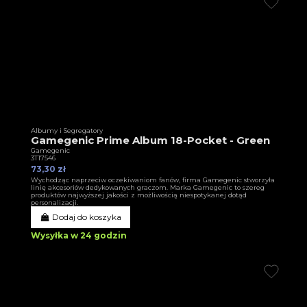
Albumy i Segregatory
Gamegenic Prime Album 18-Pocket - Green
Gamegenic
3T17546
73,30 zł
Wychodząc naprzeciw oczekiwaniom fanów, firma Gamegenic stworzyła
linię akcesoriów dedykowanych graczom. Marka Gamegenic to szereg
produktów najwyższej jakości z możliwością niespotykanej dotąd
personalizacji.
Dodaj do koszyka
Wysyłka w 24 godzin