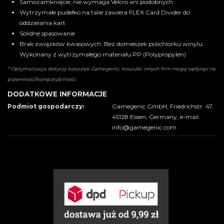
Samozamknięcie, nie wymaga Velcro ani podobnych
Wytrzymałe pudełko na talie zawiera FLEX Card Divider do
oddzielania kart
Solidne spasowanie
Brak związków kwasowych. Bez domieszek polichlorku winylu.
Wykonany z wytrzymałego materiału PP (Polypropylen)
* Optymalizacja dotyczy koszulek Gamegenic. Koszulki innych firm mogą wpłynąć na
pojemność/kompatybilność.
DODATKOWE INFORMACJE
Podmiot gospodarczy:
Gamegenic GmbH, Friedrichstr. 47,
45128 Essen, Germany, e-mail:
info@gamegenic.com