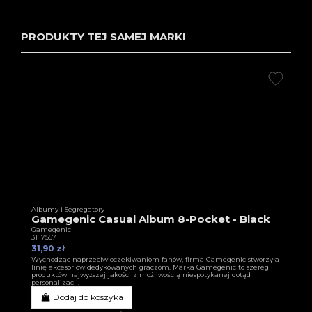
PRODUKTY TEJ SAMEJ MARKI
Albumy i Segregatory
Gamegenic Casual Album 8-Pocket - Black
Gamegenic
3T17557
31,90 zł
Wychodząc naprzeciw oczekiwaniom fanów, firma Gamegenic stworzyła
linię akcesoriów dedykowanych graczom. Marka Gamegenic to szereg
produktów najwyższej jakości z możliwością niespotykanej dotąd
personalizacji.
Dodaj do koszyka