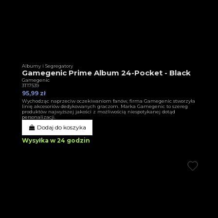
Albumy i Segregatory
Gamegenic Prime Album 24-Pocket - Black
Gamegenic
3T17539
95,99 zł
Wychodząc naprzeciw oczekiwaniom fanów, firma Gamegenic stworzyła
linię akcesoriów dedykowanych graczom. Marka Gamegenic to szereg
produktów najwyższej jakości z możliwością niespotykanej dotąd
personalizacji.
Dodaj do koszyka
Wysyłka w 24 godzin