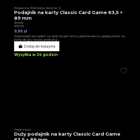
Wiosenna Promocja Volume II
Podajnik na karty Classic Card Game 63,5 ×
89 mm
3trolle
3T31131
9,99 zł
Zaprowadź porządek na stole dzięki temu plastikowemu podajnikowi na
karty do gry naszej produkcji.
Dodaj do koszyka
Wysyłka w 24 godzin
Organizery
Duży podajnik na karty Classic Card Game
63,5 × 89 mm