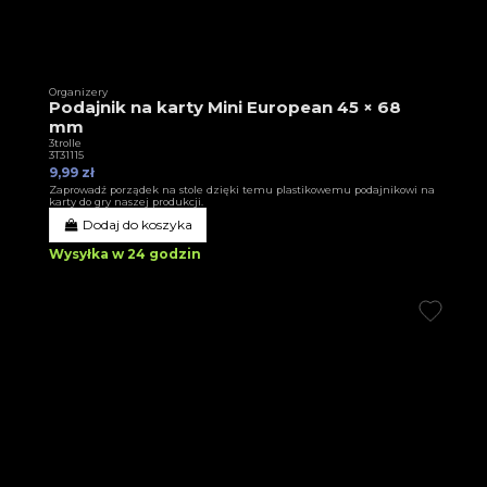
Organizery
Podajnik na karty Mini European 45 × 68
mm
3trolle
3T31115
9,99 zł
Zaprowadź porządek na stole dzięki temu plastikowemu podajnikowi na
karty do gry naszej produkcji.
Dodaj do koszyka
Wysyłka w 24 godzin