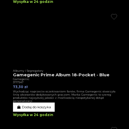
Wysyłka w 24 godzin
Albumy i Segregatory
Gamegenic Prime Album 18-Pocket - Blue
Gamegenic
3T17547
73,30 zł
Wychodząc naprzeciw oczekiwaniom fanów, firma Gamegenic stworzyła
linię akcesoriów dedykowanych graczom. Marka Gamegenic to szereg
produktów najwyższej jakości z możliwością niespotykanej dotąd
personalizacji.
Dodaj do koszyka
Wysyłka w 24 godzin