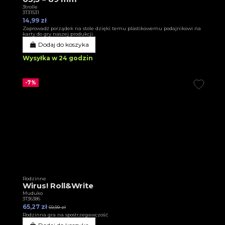
3trolle
3T31531
14,99 zł
Zaprowadź porządek na stole dzięki temu plastikowemu podajnikowi na
karty do gry naszej produkcji.
Dodaj do koszyka
Wysyłka w 24 godzin
-7%
Rodzinne
Wirus! Roll&Write
Muduko
3T36386
65,27 zł
69,99 zł
Rodzinna gra na spostrzegawczość