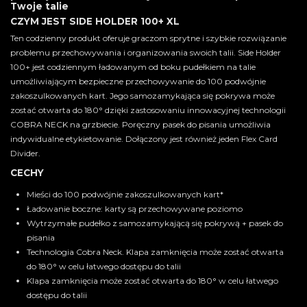
Twoje talie
CZYM JEST SIDE HOLDER 100+ XL
Ten codzienny produkt oferuje graczom sprytne i szybkie rozwiązanie
problemu przechowywania i organizowania swoich talii. Side Holder
100+ jest codziennym ładowanym od boku pudełkiem na talie
umożliwiającym bezpieczne przechowywanie do 100 podwójnie
zakoszulkowanych kart. Jego samozamykająca się pokrywa może
zostać otwarta do 180° dzięki zastosowaniu innowacyjnej technologii
COBRA NECK na grzbiecie. Poręczny pasek do pisania umożliwia
indywidualne etykietowanie. Dołączony jest również jeden Flex Card
Divider.
CECHY
Mieści do 100 podwójnie zakoszulkowanych kart*
Ładowanie boczne: karty są przechowywane poziomo
Wytrzymałe pudełko z samozamykającą się pokrywą + pasek do
pisania
Technologia Cobra Neck. Klapa zamknięcia może zostać otwarta
do 180° w celu łatwego dostępu do talii
Klapa zamknięcia może zostać otwarta do 180° w celu łatwego
dostępu do talii