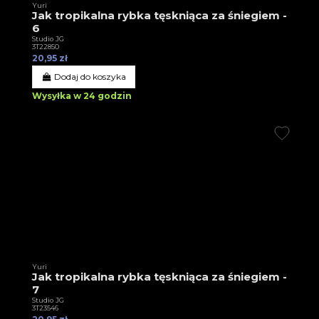
Yuri
Jak tropikalna rybka tęskniąca za śniegiem -
6
Studio JG
3T22850
20,95 zł
Dodaj do koszyka
Wysyłka w 24 godzin
Yuri
Jak tropikalna rybka tęskniąca za śniegiem -
7
Studio JG
3T23546