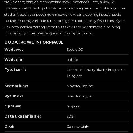
trójka energicznych pierwszoklasistów. Nadchodzi lato, a Koyuki
poświęca każdą wolną chwilę na naukę do egzaminów wstępnych na
studia. Nastolatka podejmuje niezwykle ważną decyzję i postanawia
podzielić się nią z Konatsu nad brzegiem morza, przy świetle księżyca.
Jak przyjaciółka zareaguje na tę zaskakującą wiadomość? Im bliżej
rozstania, tym cenniejsze są wspólnie spędzone dni...
DODATKOWE INFORMACJE
Wydawca
Studio JG
Wydanie:
polskie
Tytuł serii:
Jak tropikalna rybka tęskniąca za
śniegiem
Scenariusz:
Makoto Hagino
Rysunek:
Makoto Hagino
Oprawa:
miękka
Data ukazania się:
2021
Druk
Czarno-biały