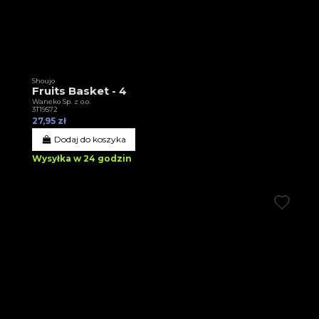
Shoujo
Fruits Basket - 4
Waneko Sp. z o.o.
3T19572
27,95 zł
Dodaj do koszyka
Wysyłka w 24 godzin