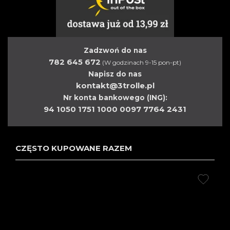
Zadzwoń do nas
782 645 672
(W godzinach 9-15 pon-pt)
Napisz do nas
kontakt@3trolle.pl
Nr konta bankowego (ING):
94 1050 1751 1000 0097 7764 2431
CZĘSTO KUPOWANE RAZEM