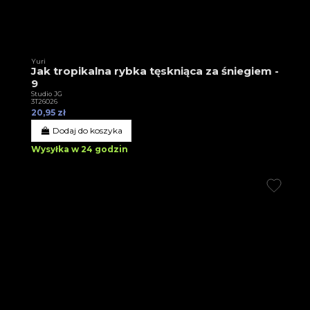
Yuri
Jak tropikalna rybka tęskniąca za śniegiem -
9
Studio JG
3T26026
20,95 zł
Dodaj do koszyka
Wysyłka w 24 godzin