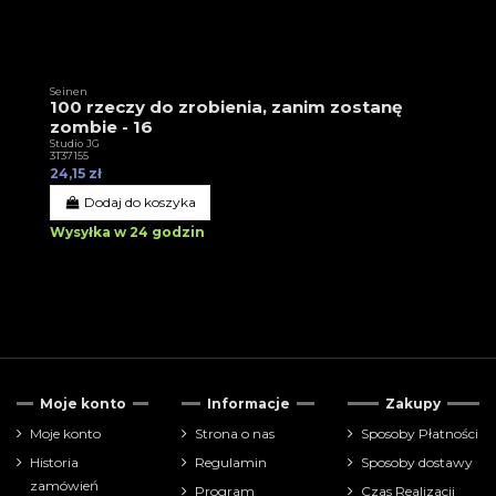
Seinen
100 rzeczy do zrobienia, zanim zostanę
zombie - 16
Studio JG
3T37155
24,15 zł
Dodaj do koszyka
Wysyłka w 24 godzin
Moje konto
Informacje
Zakupy
Moje konto
Strona o nas
Sposoby Płatności
Historia
Regulamin
Sposoby dostawy
zamówień
Program
Czas Realizacji