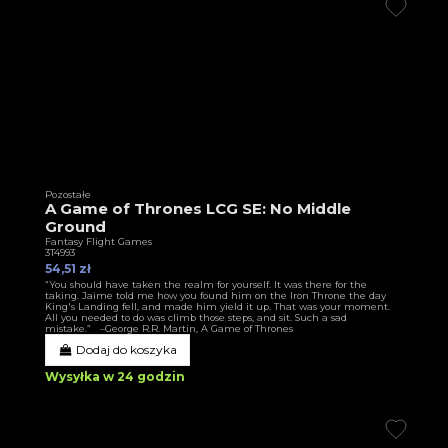
Pozostałe
A Game of Thrones LCG SE: No Middle
Ground
Fantasy Flight Games
3T4993
54,51 zł
“You should have taken the realm for yourself. It was there for the
taking. Jaime told me how you found him on the Iron Throne the day
King's Landing fell, and made him yield it up. That was your moment.
All you needed to do was climb those steps, and sit. Such a sad
mistake.” –George R.R. Martin, A Game of Thrones
Dodaj do koszyka
Wysyłka w 24 godzin