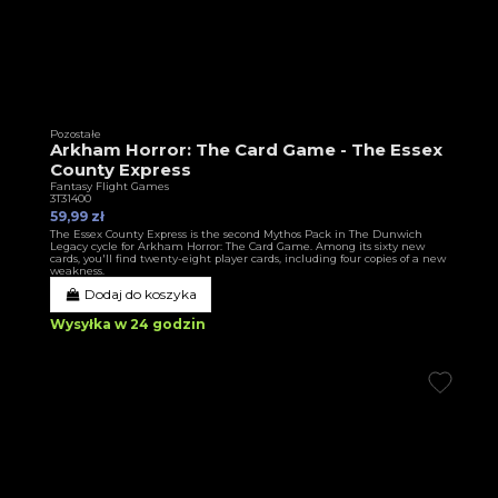
Pozostałe
Arkham Horror: The Card Game - The Essex
County Express
Fantasy Flight Games
3T31400
59,99 zł
The Essex County Express is the second Mythos Pack in The Dunwich
Legacy cycle for Arkham Horror: The Card Game. Among its sixty new
cards, you'll find twenty-eight player cards, including four copies of a new
weakness.
Dodaj do koszyka
Wysyłka w 24 godzin