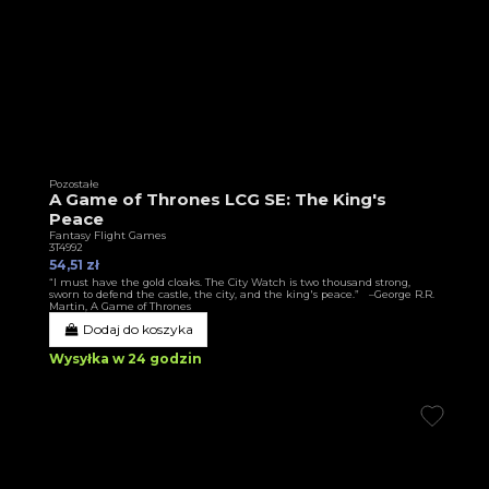
Pozostałe
A Game of Thrones LCG SE: The King's
Peace
Fantasy Flight Games
3T4992
54,51 zł
“I must have the gold cloaks. The City Watch is two thousand strong,
sworn to defend the castle, the city, and the king's peace.” –George R.R.
Martin, A Game of Thrones
Dodaj do koszyka
Wysyłka w 24 godzin