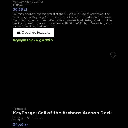
Fantasy Flight Games
3T13696
36,39 zł
Journey deeper into the world of the Crucible in Age of Ascension, the
second age of KeyForge! In this continuation of the world’s first Unique
Deck Game, you will find 204 new cards seamlessly integrated into the
card pool, creating an entirely new collection of Archon Decks for you to
discover, explore, and master!
Dodaj do koszyka
Wysyłka w 24 godzin
Pozostałe
KeyForge: Call of the Archons Archon Deck
Fantasy Flight Games
3T9713
34,49 zł