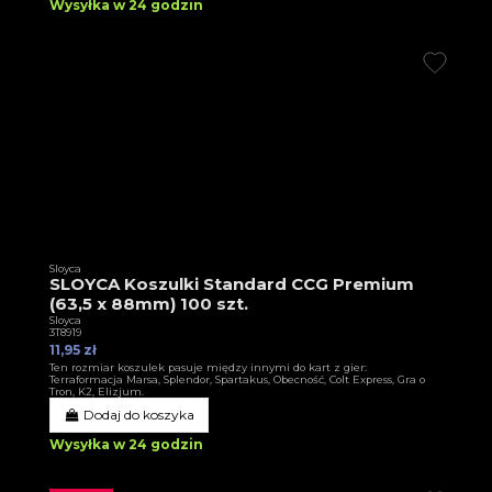
Wysyłka w 24 godzin
Sloyca
SLOYCA Koszulki Standard CCG Premium
(63,5 x 88mm) 100 szt.
Sloyca
3T8919
11,95 zł
Ten rozmiar koszulek pasuje między innymi do kart z gier:
Terraformacja Marsa, Splendor, Spartakus, Obecność, Colt Express, Gra o
Tron, K2, Elizjum.
Dodaj do koszyka
Wysyłka w 24 godzin