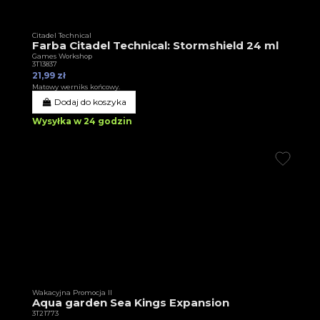
Citadel Technical
Farba Citadel Technical: Stormshield 24 ml
Games Workshop
3T13837
21,99 zł
Matowy werniks końcowy.
Dodaj do koszyka
Wysyłka w 24 godzin
Wakacyjna Promocja II
Aqua garden Sea Kings Expansion
3T21773