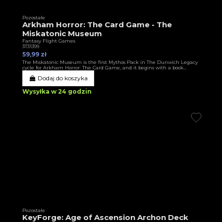
Pozostałe
Arkham Horror: The Card Game - The
Miskatonic Museum
Fantasy Flight Games
3T31399
59,99 zł
The Miskatonic Museum is the first Mythos Pack in The Dunwich Legacy
cycle for Arkham Horror: The Card Game, and it begins with a book…
Dodaj do koszyka
Wysyłka w 24 godzin
Pozostałe
KeyForge: Age of Ascension Archon Deck