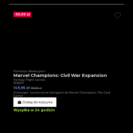
-50,00 zł
Promocja Wakacyjna I
Marvel Champions: Civil War Expansion
Fantasy Flight Games
3T36017
149,95 zł
199,99 zł
Dziewiąte rozszerzenie kampanii do Marvel Champions: The Card
Game!
Dodaj do koszyka
Wysyłka w 24 godzin