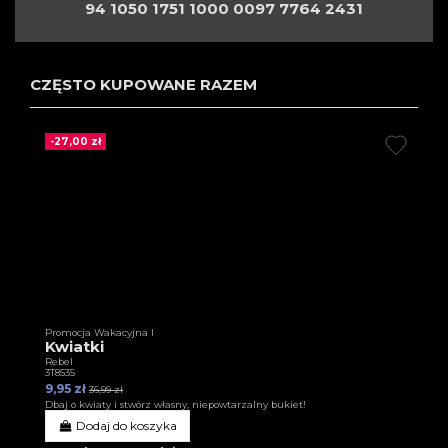
94 1050 1751 1000 0097 7764 2431
CZĘSTO KUPOWANE RAZEM
-27,00 zł
Promocja Wakacyjna I
Kwiatki
Rebel
3T8535
9,95 zł
36,99 zł
Dbaj o kwiaty i stwórz własny, niepowtarzalny bukiet!
Dodaj do koszyka