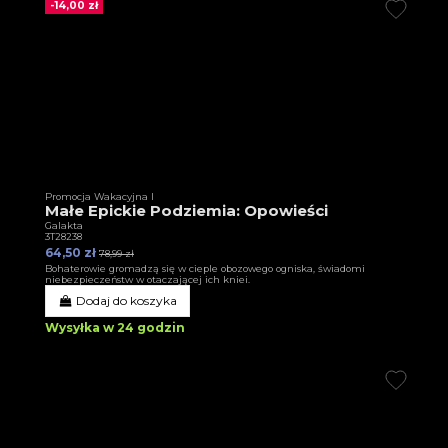
-14,00 zł
Promocja Wakacyjna I
Małe Epickie Podziemia: Opowieści
Galakta
3T28238
64,50 zł
78,99 zł
Bohaterowie gromadzą się w cieple obozowego ogniska, świadomi
niebezpieczeństw w otaczającej ich kniei.
Dodaj do koszyka
Wysyłka w 24 godzin