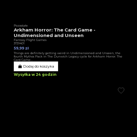
Pozostałe
Arkham Horror: The Card Game -
Undimensioned and Unseen
Fantasy Flight Games
3T31401
59,99 zł
Things are definitely getting weird in Undimensioned and Unseen, the
fourth Mythos Pack in The Dunwich Legacy cycle for Arkham Horror: The
Card Game…
Dodaj do koszyka
Wysyłka w 24 godzin