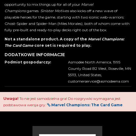
opportunity to mix things up for all of your
Marvel
Champions
games.
Sinister Motives
also kicks off a new wave of
playable heroes for the game, starting with two iconic web-warriors:
Ghost-Spider and Spider-Man (Miles Morales), both of whom come with
fully pre-built and ready-to-play decks right out of the box.
Not a standalone product. A copy of the
Marvel Champions:
The Card Game
core set is required to play.
DODATKOWE INFORMACJE
Podmiot gospodarczy:
Asmodee North America, 1995
County Road B2 West, Roseville, MN
55113, United States,
customerservice@asmodeena.com
Uwaga!
To nie jest samodzielna gra! Do rozgrywki wymagana jest
podstawowa wersja gry:
Marvel Champions: The Card Game