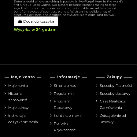
Enter a world where anything is possible in KeyForge! Here in the world’s
first Unique Deck Game, two players become Archons racing to forge
keys that unlock the hidden vaults of the Crucible, an artificial world
built from pieces of countless planets. With an incredible array of
creatures, artifacts, and abilities, no two decks are alike, and no two...
Dodaj do koszyka
Wysyłka w 24 godzin
Moje konto
Informacje
Zakupy
Moje konto
Strona o nas
Sposoby Płatności
Historia
Regulamin
Sposoby dostawy
zamówień
Program
Czas Realizacji
Moje adresy
Rabatowy
Zamówienia
Instrukcja
Kontakt z nami
Odstąpienie od
odzyskanie hasła
umowy
Polityka
Prywatności