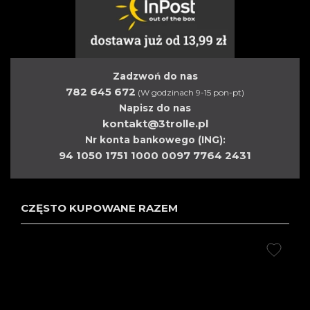
Zadzwoń do nas
782 645 672
(W godzinach 9-15 pon-pt)
Napisz do nas
kontakt@3trolle.pl
Nr konta bankowego (ING):
94 1050 1751 1000 0097 7764 2431
CZĘSTO KUPOWANE RAZEM