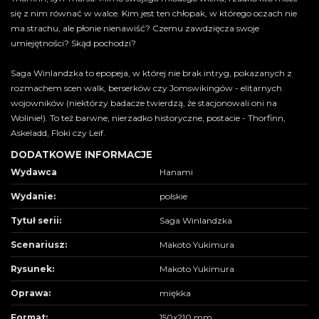
się z nim równać w walce. Kim jest ten chłopak, w którego oczach nie
ma strachu, ale płonie nienawiść? Czemu zawdzięcza swoje
umiejętności? Skąd pochodzi?
Saga Winlandzka to epopeja, w której nie brak intryg, pokazanych z
rozmachem scen walk, berserków czy Jomswikingów - elitarnych
wojowników (niektórzy badacze twierdzą, że stacjonowali oni na
Wolinie!). To też barwne, nierzadko historyczne, postacie - Thorfinn,
Askeladd, Floki czy Leif.
DODATKOWE INFORMACJE
Wydawca
Hanami
Wydanie:
polskie
Tytuł serii:
Saga Winlandzka
Scenariusz:
Makoto Yukimura
Rysunek:
Makoto Yukimura
Oprawa:
miękka
Format:
150x210 mm