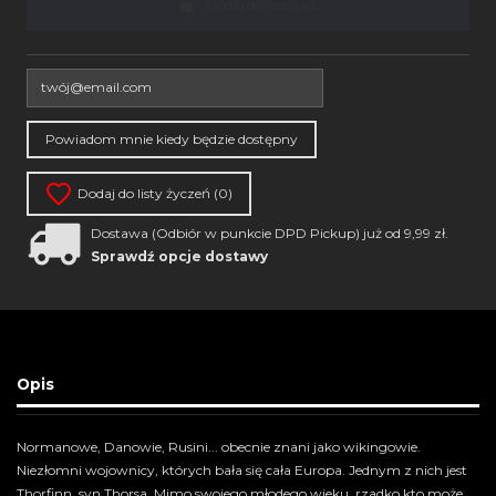
Dodaj do koszyka
Dodaj do listy życzeń (
0
)
Dostawa (Odbiór w punkcie DPD Pickup) już od 9,99 zł.
Sprawdź opcje dostawy
Opis
Normanowe, Danowie, Rusini... obecnie znani jako wikingowie.
Niezłomni wojownicy, których bała się cała Europa. Jednym z nich jest
Thorfinn, syn Thorsa. Mimo swojego młodego wieku, rzadko kto może