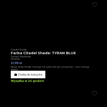
Citadel Shade
Farba Citadel Shade: TYRAN BLUE
Games Workshop
3T26755
21,99 zł
Nowe farby Shade malują nie tylko tak jak wcześniej – one malują
lepiej!
Dodaj do koszyka
Wysyłka w 24 godzin