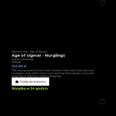
Warhammer: Age of Sigmar
Age of sigmar - Nurglings
Games Workshop
3T35415
104,99 zł
The rotting bowels of the Great Unclean Ones swell with pus and
contagion, and within each such swelling there grows a tiny and
malevolent Daemon called a Nurgling.
Dodaj do koszyka
Wysyłka w 24 godzin