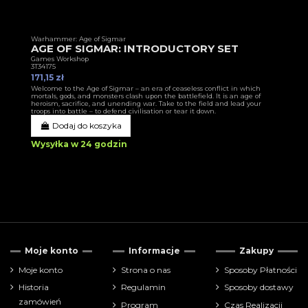
Warhammer: Age of Sigmar
AGE OF SIGMAR: INTRODUCTORY SET
Games Workshop
3T34175
171,15 zł
Welcome to the Age of Sigmar – an era of ceaseless conflict in which
mortals, gods, and monsters clash upon the battlefield. It is an age of
heroism, sacrifice, and unending war. Take to the field and lead your
troops into battle – to defend civilisation or tear it down.
Dodaj do koszyka
Wysyłka w 24 godzin
Moje konto
Informacje
Zakupy
Moje konto
Strona o nas
Sposoby Płatności
Historia
Regulamin
Sposoby dostawy
zamówień
Program
Czas Realizacji