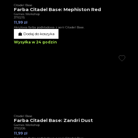
Citadel Base
Farba Citadel Base: Mephiston Red
Games Workshop
3T10215
11,99 zł
Akrylowa farba podkładowa z serii Citadel Base.
Dodaj do koszyka
Wysyłka w 24 godzin
Citadel Base
Farba Citadel Base: Zandri Dust
Games Workshop
3T10206
11,99 zł