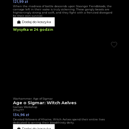
121,99 zł
When the madness of battle descends upon Slaangor Fiendbloods, the
carnage left in their wake is truly sickening. These gangly beasts are
frighteningly strong and swift, and they fight with a frenzied disregard
for their own survival.
Dodaj do koszyka
Wysyłka w 24 godzin
Warhammer: Age of Sigmar
Age o Sigmar: Witch Aelves
Games Workshop
3T14277
134,96 zł
Devoted followers of Khaine, Witch Aelves spend their entire lives
dedicated to serving their bloodthirsty deity.
Dodaj do koszyka