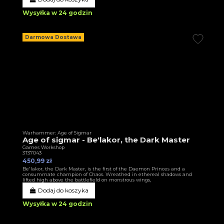
Wysyłka w 24 godzin
Darmowa Dostawa
Warhammer: Age of Sigmar
Age of sigmar - Be'lakor, the Dark Master
Games Workshop
3T37043
450,99 zł
Be'lakor, the Dark Master, is the first of the Daemon Princes and a
consummate champion of Chaos. Wreathed in ethereal shadows and
lifted high above the battlefield on monstrous wings,
Dodaj do koszyka
Wysyłka w 24 godzin