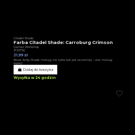
Citadel Shade
Farba Citadel Shade: Carroburg Crimson
Games Workshop
3T26750
21,99 zł
Nowe farby Shade malują nie tylko tak jak wcześniej – one malują
lepiej!
Dodaj do koszyka
Wysyłka w 24 godzin