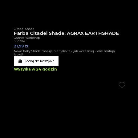
Citadel Shade
Farba Citadel Shade: AGRAX EARTHSHADE
Games Workshop
3T26767
21,99 zł
Nowe farby Shade malują nie tylko tak jak wcześniej – one malują
lepiej!
Dodaj do koszyka
Wysyłka w 24 godzin