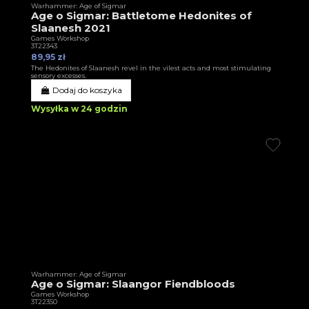
Warhammer: Age of Sigmar
Age o Sigmar: Battletome Hedonites of
Slaanesh 2021
Games Workshop
3T22343
89,95 zł
The Hedonites of Slaanesh revel in the vilest acts and most stimulating
sensory excesses.
Dodaj do koszyka
Wysyłka w 24 godzin
Warhammer: Age of Sigmar
Age o Sigmar: Slaangor Fiendbloods
Games Workshop
3T22350