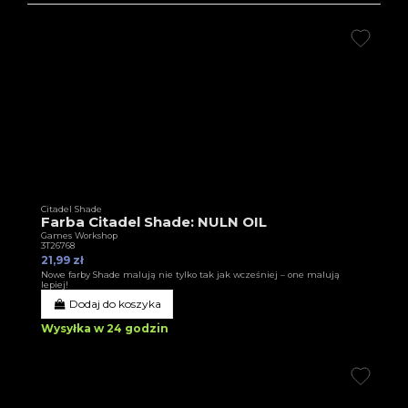
Citadel Shade
Farba Citadel Shade: NULN OIL
Games Workshop
3T26768
21,99 zł
Nowe farby Shade malują nie tylko tak jak wcześniej – one malują
lepiej!
Dodaj do koszyka
Wysyłka w 24 godzin