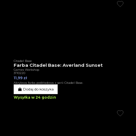
Citadel Base
Farba Citadel Base: Averland Sunset
Games Workshop
3T10220
11,99 zł
Akrylowa farba podkładowa z serii Citadel Base.
Dodaj do koszyka
Wysyłka w 24 godzin