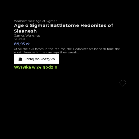
Warhammer: Age of Sigmar
Age o Sigmar: Battletome Hedonites of
Slaanesh
Games Workshop
3T13350
89,95 zł
Of all the evil forces in the realms, the Hedonites of Slaanesh take the
most pleasure in the carnage they wreak…
Dodaj do koszyka
Wysyłka w 24 godzin