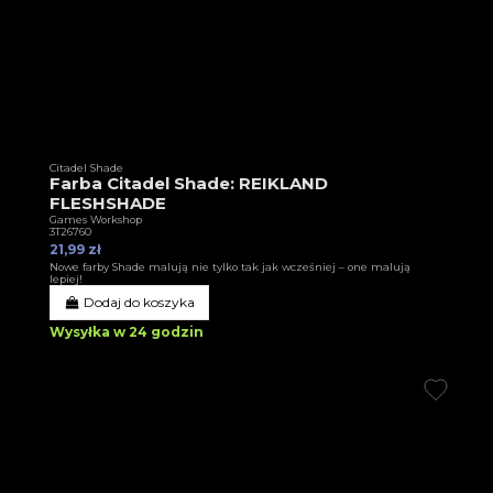
Citadel Shade
Farba Citadel Shade: REIKLAND
FLESHSHADE
Games Workshop
3T26760
21,99 zł
Nowe farby Shade malują nie tylko tak jak wcześniej – one malują
lepiej!
Dodaj do koszyka
Wysyłka w 24 godzin