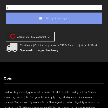
Dodaj do koszyka
Dodaj do listy życzeń (
0
)
Dostawa (Odbiór w punkcie DPD Pickup) już od 9,99 zł.
Sprawdź opcje dostawy
Opis
Farba akrylowa
typu wash
z serii Citadel Shade. Farby z linii 'Shade'
(dawniej: wash) to farby w formie płynnej, służące do cieniowania
modeli. Technika używania farb Shade jest prosta i daje błyskawiczne
rezultaty - Shade wpływa w zagłębienia i zasycha, przyciemniając